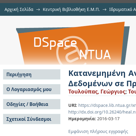
Αρχική Σελίδα
→
Κεντρική Βιβλιοθήκη Ε.Μ.Π.
→
Ιδρυματικό 
Κατανεμημένη Αναλυτική Επεξε
Εργασίες
→
Εμφάνιση Τεκμηρίου
Αποθετήριο DSpace/Manakin
Πραγματικό Χρόνο
Κατανεμημένη Α
Περιήγηση
Δεδομένων σε Πρ
Σε όλο το DSpace
Ο Λογαριασμός μου
Τουλούπας, Γεώργιος
;
To
Κοινότητες & Συλλογές
Σύνδεση
Ανά Ημερομηνία
Οδηγίες / Βοήθεια
Εγγραφή
URI:
https://dspace.lib.ntua.gr
Έκδοσης
http://dx.doi.org/10.26240/heal.
Οδηγίες Υποβολής
Συγγραφείς
Ημερομηνία:
2016-03-17
Σχετικοί Σύνδεσμοι
Οδηγίες Χρήσης ΙΑ
Τίτλοι
Συχνές Ερωτήσεις
Θέματα
Εμφάνιση πλήρους εγγραφής
Οδηγίες Υποβολής -
Αυτή η Συλλογή