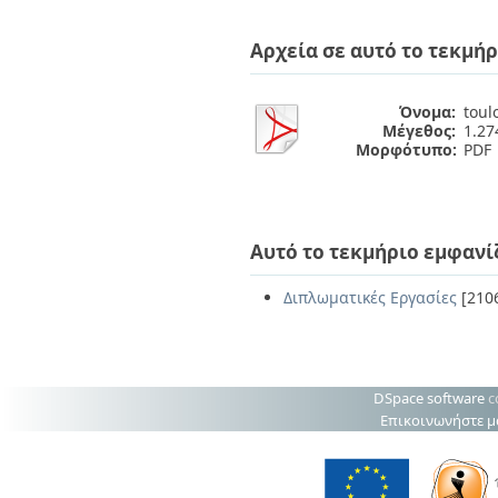
Διπλωματικές Εργασίες
Πολιτικές Πρόσβασης
Ανά Ημερομηνία
Αρχεία σε αυτό το τεκμήρ
Έκδοσης
Συγγραφείς
Τίτλοι
Όνομα:
toul
Θέματα
Μέγεθος:
1.2
Μορφότυπο:
PDF
Αυτό το τεκμήριο εμφανί
Διπλωματικές Εργασίες
[210
DSpace software
c
Επικοινωνήστε μ