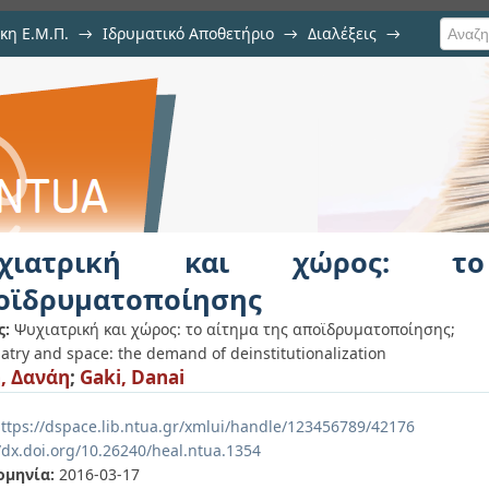
κη Ε.Μ.Π.
→
Ιδρυματικό Αποθετήριο
→
Διαλέξεις
→
ος: το αίτημα της αποϊδρυματοποί
υχιατρική και χώρος: τ
οϊδρυματοποίησης
ς:
Ψυχιατρική και χώρος: το αίτημα της αποϊδρυματοποίησης;
atry and space: the demand of deinstitutionalization
, Δανάη
;
Gaki, Danai
ttps://dspace.lib.ntua.gr/xmlui/handle/123456789/42176
/dx.doi.org/10.26240/heal.ntua.1354
ομηνία:
2016-03-17