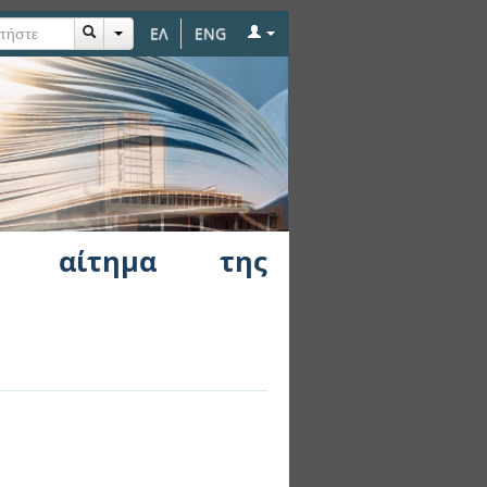
ΕΛ
ENG
ησης
ο αίτημα της