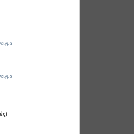
νοιγμα
νοιγμα
ές)