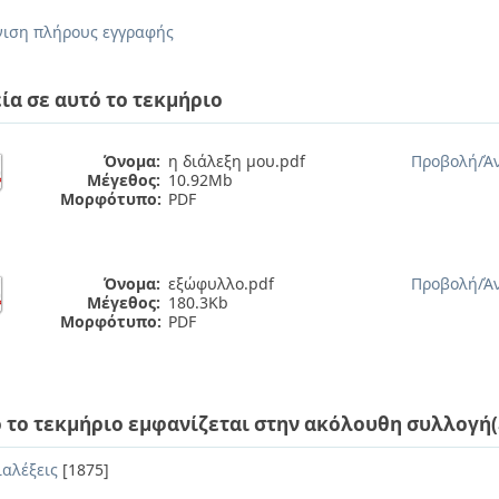
ιση πλήρους εγγραφής
ία σε αυτό το τεκμήριο
Όνομα:
η διάλεξη μου.pdf
Προβολή/
Ά
Μέγεθος:
10.92Mb
Μορφότυπο:
PDF
Όνομα:
εξώφυλλο.pdf
Προβολή/
Ά
Μέγεθος:
180.3Kb
Μορφότυπο:
PDF
 το τεκμήριο εμφανίζεται στην ακόλουθη συλλογή(
ιαλέξεις
[1875]