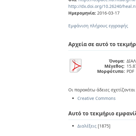
Διπλωματικές Εργασίες
http://dx.doi.org/10.26240/heal.
Πολιτικές Πρόσβασης
Ανά Ημερομηνία
Ημερομηνία:
2016-03-17
Έκδοσης
Συγγραφείς
Εμφάνιση πλήρους εγγραφής
Τίτλοι
Θέματα
Αρχεία σε αυτό το τεκμήρ
Όνομα:
ΔΙΑΛ
Μέγεθος:
15.
Μορφότυπο:
PDF
Οι παρακάτω άδειες σχετίζονται 
Creative Commons
Αυτό το τεκμήριο εμφανί
Διαλέξεις
[1875]