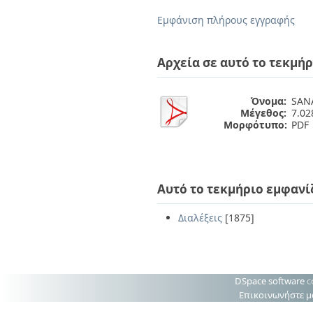
Διπλωματικές Εργασίες
Πολιτικές Πρόσβασης
Ανά Ημερομηνία
Εμφάνιση πλήρους εγγραφής
Έκδοσης
Συγγραφείς
Τίτλοι
Αρχεία σε αυτό το τεκμήρ
Θέματα
Όνομα:
SANA
Μέγεθος:
7.0
Μορφότυπο:
PDF
Αυτό το τεκμήριο εμφανί
Διαλέξεις
[1875]
DSpace software
c
Επικοινωνήστε μ