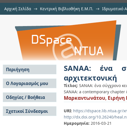
Αρχική Σελίδα
→
Κεντρική Βιβλιοθήκη Ε.Μ.Π.
→
Ιδρυματικό 
SANAA: ένα σύγχρονο κεφάλαιο στ
Εμφάνιση Τεκμηρίου
Αποθετήριο DSpace/Manakin
SANAA: ένα σ
Περιήγηση
αρχιτεκτονική
Σε όλο το DSpace
Ο Λογαριασμός μου
Τίτλος:
SANAA: ένα σύγχρονο κε
Κοινότητες & Συλλογές
SANAA: a contemporary chapter i
Σύνδεση
Ανά Ημερομηνία
Οδηγίες / Βοήθεια
Μαρκαντωνάτου, Ειρήνη 
Εγγραφή
Έκδοσης
Οδηγίες Υποβολής
Συγγραφείς
URI:
https://dspace.lib.ntua.gr
Σχετικοί Σύνδεσμοι
Οδηγίες Χρήσης ΙΑ
Τίτλοι
http://dx.doi.org/10.26240/heal.
Συχνές Ερωτήσεις
Θέματα
Οδηγίες Υποβολής -
Ημερομηνία:
2016-03-21
Αυτή η Συλλογή