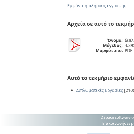
Διπλωματικές Εργασίες
Εμφάνιση πλήρους εγγραφής
Πολιτικές Πρόσβασης
Ανά Ημερομηνία
Έκδοσης
Συγγραφείς
Αρχεία σε αυτό το τεκμήρ
Τίτλοι
Θέματα
Όνομα:
διπλ
Μέγεθος:
4.3
Μορφότυπο:
PDF
Αυτό το τεκμήριο εμφανί
Διπλωματικές Εργασίες
[210
DSpace software
c
Επικοινωνήστε μ