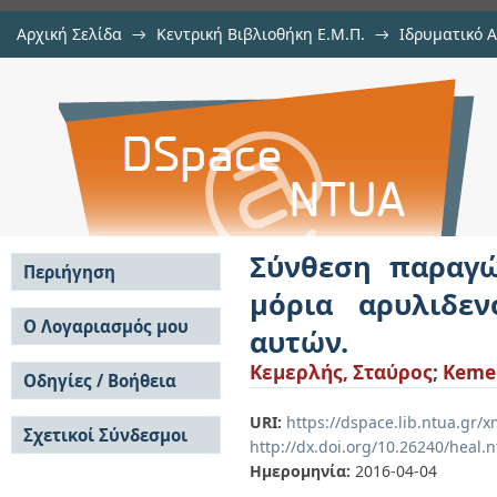
Αρχική Σελίδα
→
Κεντρική Βιβλιοθήκη Ε.Μ.Π.
→
Ιδρυματικό 
Σύνθεση παραγώγων β-υδροξυ-γ-
Εργασίες
→
Εμφάνιση Τεκμηρίου
Αποθετήριο DSpace/Manakin
αζλακτόνες και μελέτη της δομής 
Σύνθεση παραγώ
Περιήγηση
μόρια αρυλιδεν
Σε όλο το DSpace
Ο Λογαριασμός μου
αυτών.
Κοινότητες & Συλλογές
Σύνδεση
Κεμερλής, Σταύρος
;
Kemer
Ανά Ημερομηνία
Οδηγίες / Βοήθεια
Εγγραφή
Έκδοσης
Οδηγίες Υποβολής
Συγγραφείς
URI:
https://dspace.lib.ntua.gr
Σχετικοί Σύνδεσμοι
Οδηγίες Χρήσης ΙΑ
Τίτλοι
http://dx.doi.org/10.26240/heal.
Συχνές Ερωτήσεις
Θέματα
Ημερομηνία:
2016-04-04
Οδηγίες Υποβολής -
Αυτή η Συλλογή