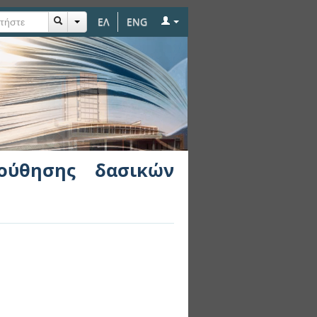
ΕΛ
ENG
εριοχών
ούθησης δασικών