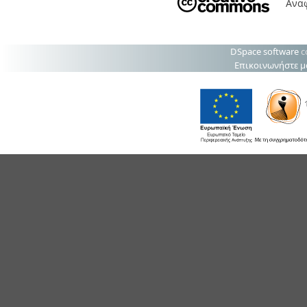
Ανα
DSpace software
c
Επικοινωνήστε μ