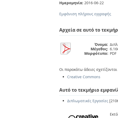
Διπλωματικές Εργασίες
Ημερομηνία:
2016-06-22
Πολιτικές Πρόσβασης
Ανά Ημερομηνία
Έκδοσης
Εμφάνιση πλήρους εγγραφής
Συγγραφείς
Τίτλοι
Θέματα
Αρχεία σε αυτό το τεκμήρ
Όνομα:
Διπλ
Μέγεθος:
6.1
Μορφότυπο:
PDF
Οι παρακάτω άδειες σχετίζονται 
Creative Commons
Αυτό το τεκμήριο εμφανί
Διπλωματικές Εργασίες
[210
Εκτό