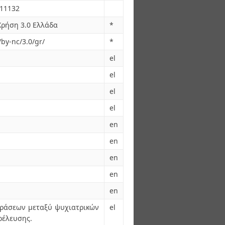
.11132
ρήση 3.0 Ελλάδα
*
by-nc/3.0/gr/
*
el
el
el
el
en
en
en
en
en
ιδράσεων μεταξύ ψυχιατρικών
el
οέλευσης.