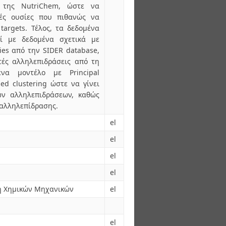
g της NutriChem, ώστε να
κές ουσίες που πιθανώς να
targets. Τέλος, τα δεδομένα
ζί με δεδομένα σχετικά με
ties από την SIDER database,
τές αλληλεπιδράσεις από τη
να μοντέλο με Principal
ed clustering ώστε να γίνει
ν αλληλεπιδράσεων, καθώς
 αλληλεπίδρασης.
el
el
el
el
λή Χημικών Μηχανικών
el
el