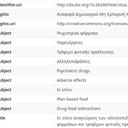
dentifier.uri
http://dx.doi.org/10.26240/heal.ntua
ights
Αναφορά Δημιουργού-Μη Εμπορική Χ
ights.uri
http://creativecommons.org/licenses/
ubject
Ψυχιατρικά φάρμακα
ubject
Παρενέργειες
ubject
Τρόφιμα φυτικής προέλευσης
ubject
Αλληλεπιδράσεις
ubject
Psychiatric drugs
ubject
Adverse effects
ubject
In silico
ubject
Plan-based food
ubject
Drug-food interactions
tle
In silico αναγνώριση των αλληλεπ
φαρμάκων και τροφίμων φυτικής πρ