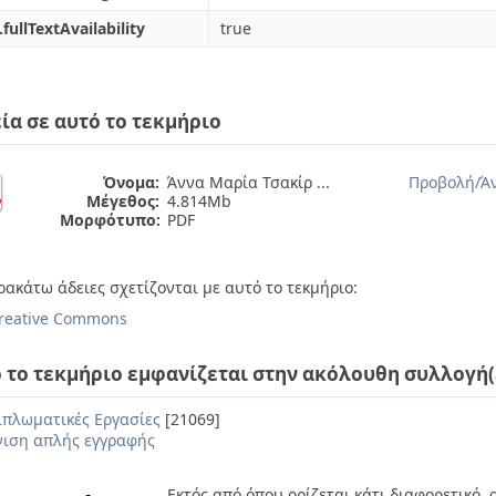
.fullTextAvailability
true
ία σε αυτό το τεκμήριο
Όνομα:
Άννα Μαρία Τσακίρ ...
Προβολή/
Ά
Μέγεθος:
4.814Mb
Μορφότυπο:
PDF
ρακάτω άδειες σχετίζονται με αυτό το τεκμήριο:
reative Commons
 το τεκμήριο εμφανίζεται στην ακόλουθη συλλογή(
ιπλωματικές Εργασίες
[21069]
ιση απλής εγγραφής
Εκτός από όπου ορίζεται κάτι διαφορετικό,