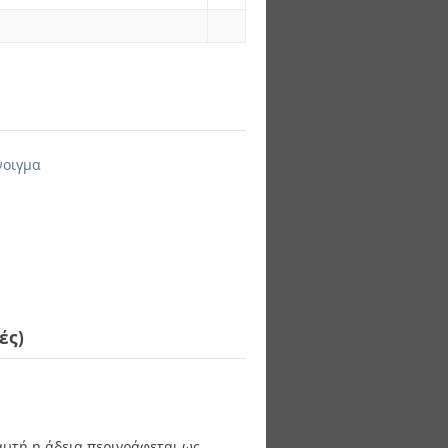
νοιγμα
ές)
 αυτή η άδεια περιγράφεται ως