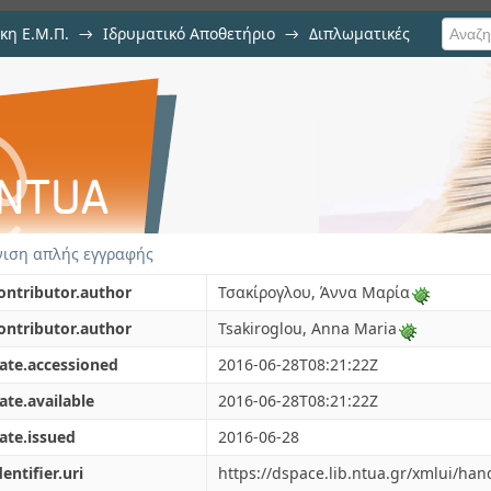
κη Ε.Μ.Π.
→
Ιδρυματικό Αποθετήριο
→
Διπλωματικές
ριση των αλληλεπιδράσεων μ
ίμων φυτικής προέλευσης.
ιση απλής εγγραφής
ontributor.author
Τσακίρογλου, Άννα Μαρία
ontributor.author
Tsakiroglou, Anna Maria
ate.accessioned
2016-06-28T08:21:22Z
ate.available
2016-06-28T08:21:22Z
ate.issued
2016-06-28
dentifier.uri
https://dspace.lib.ntua.gr/xmlui/ha