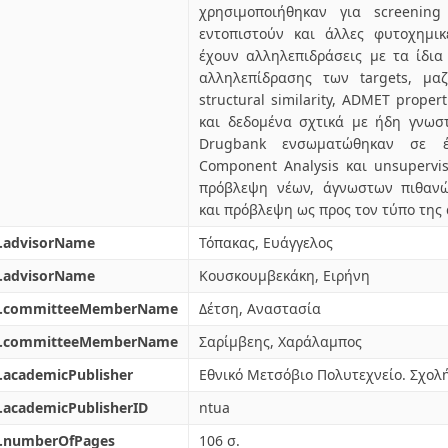
χρησιμοποιήθηκαν για screenin
εντοπιστούν και άλλες φυτοχημι
έχουν αλληλεπιδράσεις με τα ίδια 
αλληλεπίδρασης των targets, μα
structural similarity, ADMET proper
και δεδομένα σχτικά με ήδη γνωσ
Drugbank ενσωματώθηκαν σε έ
Component Analysis και unsupervis
πρόβλεψη νέων, άγνωστων πιθανώ
και πρόβλεψη ως προς τον τύπο της
l.advisorName
Τόπακας, Ευάγγελος
l.advisorName
Κουσκουμβεκάκη, Ειρήνη
l.committeeMemberName
Δέτση, Αναστασία
l.committeeMemberName
Σαρίμβεης, Χαράλαμπος
.academicPublisher
Εθνικό Μετσόβιο Πολυτεχνείο. Σχο
.academicPublisherID
ntua
l.numberOfPages
106 σ.