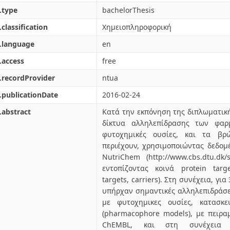
.type
bachelorThesis
.classification
Χημειοπληροφορική
.language
en
.access
free
.recordProvider
ntua
.publicationDate
2016-02-24
.abstract
Κατά την εκπόνηση της διπλωματικ
δίκτυα αλληλεπίδρασης των φαρ
φυτοχημικές ουσίες, και τα βρ
περιέχουν, χρησιμοποιώντας δεδομ
NutriChem (http://www.cbs.dtu.dk/s
εντοπίζοντας κοινά protein targe
targets, carriers). Στη συνέχεια, για
υπήρχαν σημαντικές αλληλεπιδράσε
με φυτοχημικες ουσίες, κατασκε
(pharmacophore models), με πειραμ
ChEMBL, και στη συνέχεια 