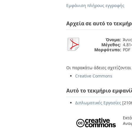
Διπλωματικές Εργασίες
Εμφάνιση πλήρους εγγραφής
Πολιτικές Πρόσβασης
Ανά Ημερομηνία
Έκδοσης
Συγγραφείς
Αρχεία σε αυτό το τεκμήρ
Τίτλοι
Θέματα
Όνομα:
Άννα
Μέγεθος:
4.8
Μορφότυπο:
PDF
Οι παρακάτω άδειες σχετίζονται 
Creative Commons
Αυτό το τεκμήριο εμφανί
Διπλωματικές Εργασίες
[210
Εκτό
Αναφ