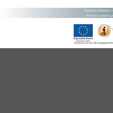
DSpace software
c
Επικοινωνήστε μ