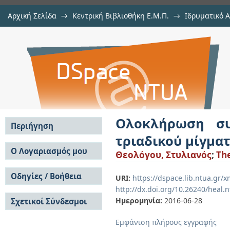
Αρχική Σελίδα
→
Κεντρική Βιβλιοθήκη Ε.Μ.Π.
→
Ιδρυματικό 
Ολοκλήρωση συστημάτων διαχωρ
Εργασίες
→
Εμφάνιση Τεκμηρίου
Αποθετήριο DSpace/Manakin
βιοδιυλιστηρίου μικροφύκης
Ολοκλήρωση συ
Περιήγηση
τριαδικού μίγμα
Σε όλο το DSpace
Ο Λογαριασμός μου
Θεολόγου, Στυλιανός
;
The
Κοινότητες & Συλλογές
Σύνδεση
Ανά Ημερομηνία
Οδηγίες / Βοήθεια
Εγγραφή
URI:
https://dspace.lib.ntua.gr
Έκδοσης
http://dx.doi.org/10.26240/heal.
Οδηγίες Υποβολής
Συγγραφείς
Ημερομηνία:
2016-06-28
Σχετικοί Σύνδεσμοι
Οδηγίες Χρήσης ΙΑ
Τίτλοι
Συχνές Ερωτήσεις
Θέματα
Εμφάνιση πλήρους εγγραφής
Οδηγίες Υποβολής -
Αυτή η Συλλογή