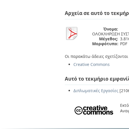
Διπλωματικές Εργασίες
Πολιτικές Πρόσβασης
Ανά Ημερομηνία
Αρχεία σε αυτό το τεκμήρ
Έκδοσης
Συγγραφείς
Τίτλοι
Όνομα:
Θέματα
ΟΛΟΚΛΗΡΩΣΗ ΣΥΣΤ
Μέγεθος:
3.8
Μορφότυπο:
PDF
Οι παρακάτω άδειες σχετίζονται 
Creative Commons
Αυτό το τεκμήριο εμφανί
Διπλωματικές Εργασίες
[210
Εκτό
Ανα