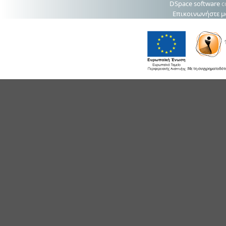
DSpace software
c
Επικοινωνήστε μ