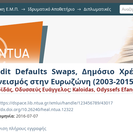
κη Ε.Μ.Π.
→
Ιδρυματικό Αποθετήριο
→
Διπλωματικές
waps, Δημόσιο Χρέος και Τραπεζι
5)
edit Defaults Swaps, Δημόσιο Χρ
νεισμός στην Ευρωζώνη (2003-2015
ϊδάς, Οδυσσεύς Ευάγγελος
;
Kaloidas, Odyssefs Efan
ttps://dspace.lib.ntua.gr/xmlui/handle/123456789/43017
//dx.doi.org/10.26240/heal.ntua.12322
ομηνία:
2016-07-07
ιση πλήρους εγγραφής