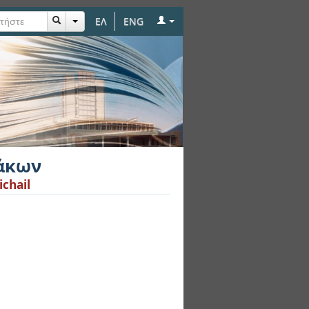
ΕΛ
ENG
άκων
ichail