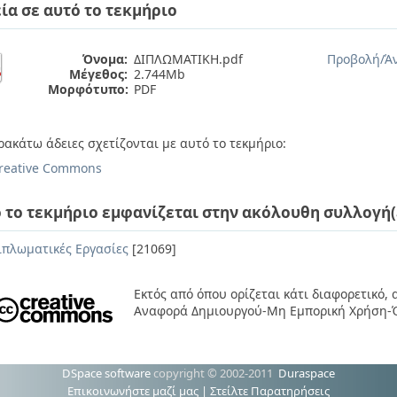
ία σε αυτό το τεκμήριο
Όνομα:
ΔΙΠΛΩΜΑΤΙΚΗ.pdf
Προβολή/
Ά
Μέγεθος:
2.744Mb
Μορφότυπο:
PDF
ρακάτω άδειες σχετίζονται με αυτό το τεκμήριο:
reative Commons
 το τεκμήριο εμφανίζεται στην ακόλουθη συλλογή(
ιπλωματικές Εργασίες
[21069]
Εκτός από όπου ορίζεται κάτι διαφορετικό,
Αναφορά Δημιουργού-Μη Εμπορική Χρήση-Ό
DSpace software
copyright © 2002-2011
Duraspace
Επικοινωνήστε μαζί μας
|
Στείλτε Παρατηρήσεις