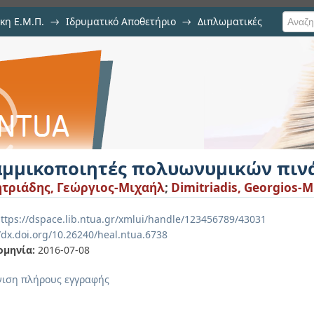
κη Ε.Μ.Π.
→
Ιδρυματικό Αποθετήριο
→
Διπλωματικές
ολυωνυμικών πινάκων
αμμικοποιητές πολυωνυμικών πιν
τριάδης, Γεώργιος-Μιχαήλ
;
Dimitriadis, Georgios-M
ttps://dspace.lib.ntua.gr/xmlui/handle/123456789/43031
/dx.doi.org/10.26240/heal.ntua.6738
ομηνία:
2016-07-08
ιση πλήρους εγγραφής