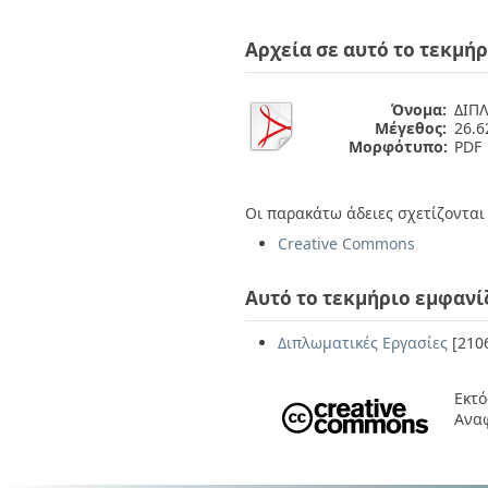
Διπλωματικές Εργασίες
Πολιτικές Πρόσβασης
Ανά Ημερομηνία
Αρχεία σε αυτό το τεκμήρ
Έκδοσης
Συγγραφείς
Τίτλοι
Όνομα:
ΔΙΠΛ
Θέματα
Μέγεθος:
26.
Μορφότυπο:
PDF
Οι παρακάτω άδειες σχετίζονται 
Creative Commons
Αυτό το τεκμήριο εμφανί
Διπλωματικές Εργασίες
[210
Εκτό
Ανα