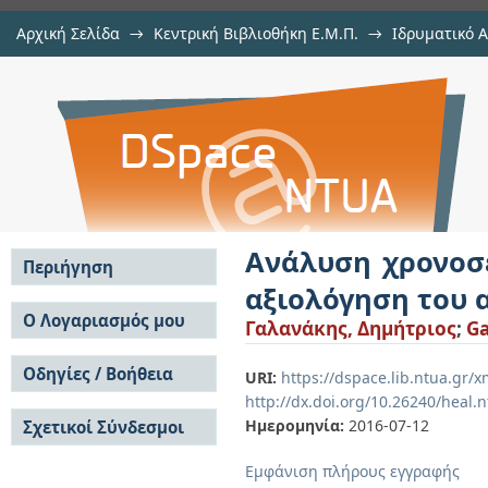
Αρχική Σελίδα
→
Κεντρική Βιβλιοθήκη Ε.Μ.Π.
→
Ιδρυματικό 
Ανάλυση χρονοσειρών από δεδομ
Εργασίες
→
Εμφάνιση Τεκμηρίου
Αποθετήριο DSpace/Manakin
αλγορίθμου Fmask
Ανάλυση χρονοσε
Περιήγηση
αξιολόγηση του 
Σε όλο το DSpace
Ο Λογαριασμός μου
Γαλανάκης, Δημήτριος
;
Ga
Κοινότητες & Συλλογές
Σύνδεση
Ανά Ημερομηνία
Οδηγίες / Βοήθεια
Εγγραφή
URI:
https://dspace.lib.ntua.gr
Έκδοσης
http://dx.doi.org/10.26240/heal.
Οδηγίες Υποβολής
Συγγραφείς
Ημερομηνία:
2016-07-12
Σχετικοί Σύνδεσμοι
Οδηγίες Χρήσης ΙΑ
Τίτλοι
Συχνές Ερωτήσεις
Θέματα
Εμφάνιση πλήρους εγγραφής
Οδηγίες Υποβολής -
Αυτή η Συλλογή