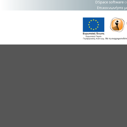
DSpace software
c
Επικοινωνήστε μ