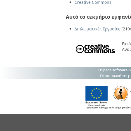
Creative Commons
Αυτό το τεκμήριο εμφανί
Διπλωματικές Εργασίες
[210
Εκτό
Αναφ
DSpace software
c
Επικοινωνήστε μ