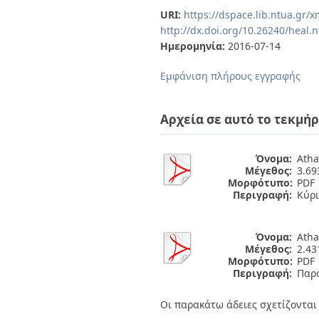
Διπλωματικές Εργασίες
URI:
https://dspace.lib.ntua.gr
Πολιτικές Πρόσβασης
Ανά Ημερομηνία
http://dx.doi.org/10.26240/heal.
Έκδοσης
Ημερομηνία:
2016-07-14
Συγγραφείς
Τίτλοι
Εμφάνιση πλήρους εγγραφής
Θέματα
Αρχεία σε αυτό το τεκμήρ
Όνομα:
Atha
Μέγεθος:
3.6
Μορφότυπο:
PDF
Περιγραφή:
Κύρι
Όνομα:
Atha
Μέγεθος:
2.4
Μορφότυπο:
PDF
Περιγραφή:
Παρ
Οι παρακάτω άδειες σχετίζονται 