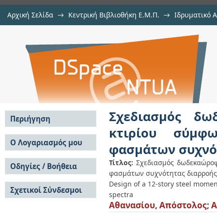
Αρχική Σελίδα
→
Κεντρική Βιβλιοθήκη Ε.Μ.Π.
→
Ιδρυματικό 
Σχεδιασμός δωδεκαώροφου μεταλ
Εργασίες
→
Εμφάνιση Τεκμηρίου
Αποθετήριο DSpace/Manakin
τους ευρωκώδικες βάσει φασμάτω
Σχεδιασμός δω
Περιήγηση
κτιρίου σύμφ
Σε όλο το DSpace
Ο Λογαριασμός μου
φασμάτων συχνό
Κοινότητες & Συλλογές
Σύνδεση
Ανά Ημερομηνία
Τίτλος:
Σχεδιασμός δωδεκαώροφ
Οδηγίες / Βοήθεια
Εγγραφή
Έκδοσης
φασμάτων συχνότητας διαρροής
Οδηγίες Υποβολής
Συγγραφείς
Design of a 12-story steel momen
Σχετικοί Σύνδεσμοι
Οδηγίες Χρήσης ΙΑ
Τίτλοι
spectra
Συχνές Ερωτήσεις
Θέματα
Αθανασίου, Απόστολος
;
A
Οδηγίες Υποβολής -
Αυτή η Συλλογή