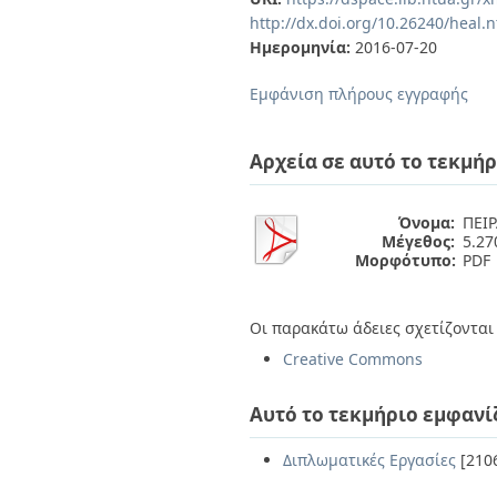
Διπλωματικές Εργασίες
http://dx.doi.org/10.26240/heal.
Πολιτικές Πρόσβασης
Ανά Ημερομηνία
Ημερομηνία:
2016-07-20
Έκδοσης
Συγγραφείς
Εμφάνιση πλήρους εγγραφής
Τίτλοι
Θέματα
Αρχεία σε αυτό το τεκμήρ
Όνομα:
ΠΕΙΡ
Μέγεθος:
5.2
Μορφότυπο:
PDF
Οι παρακάτω άδειες σχετίζονται 
Creative Commons
Αυτό το τεκμήριο εμφανί
Διπλωματικές Εργασίες
[210