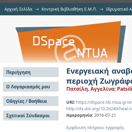
Αρχική Σελίδα
→
Κεντρική Βιβλιοθήκη Ε.Μ.Π.
→
Ιδρυματικό 
Ενεργειακή αναβάθμιση του κτιρί
Εργασίες
→
Εμφάνιση Τεκμηρίου
Αποθετήριο DSpace/Manakin
Ενεργειακή αναβ
Περιήγηση
περιοχή Ζωγράφ
Σε όλο το DSpace
Ο Λογαριασμός μου
Πατσίλη, Αγγελίνα
;
Patsil
Κοινότητες & Συλλογές
Σύνδεση
Ανά Ημερομηνία
Οδηγίες / Βοήθεια
Εγγραφή
URI:
https://dspace.lib.ntua.gr
Έκδοσης
http://dx.doi.org/10.26240/heal.
Οδηγίες Υποβολής
Συγγραφείς
Ημερομηνία:
2016-07-21
Σχετικοί Σύνδεσμοι
Οδηγίες Χρήσης ΙΑ
Τίτλοι
Συχνές Ερωτήσεις
Θέματα
Εμφάνιση πλήρους εγγραφής
Οδηγίες Υποβολής -
Αυτή η Συλλογή