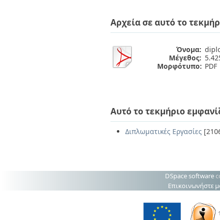
Διπλωματικές Εργασίες
Πολιτικές Πρόσβασης
Ανά Ημερομηνία
Αρχεία σε αυτό το τεκμήρ
Έκδοσης
Συγγραφείς
Τίτλοι
Όνομα:
dipl
Θέματα
Μέγεθος:
5.4
Μορφότυπο:
PDF
Αυτό το τεκμήριο εμφανί
Διπλωματικές Εργασίες
[210
DSpace software
c
Επικοινωνήστε μ