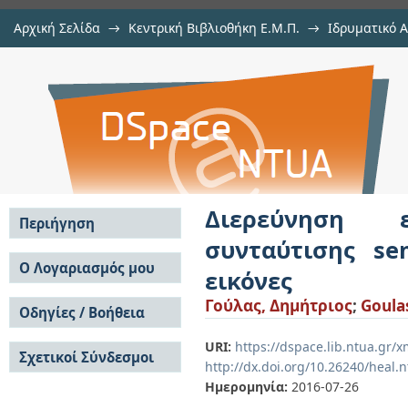
Αρχική Σελίδα
→
Κεντρική Βιβλιοθήκη Ε.Μ.Π.
→
Ιδρυματικό 
Διερεύνηση εκτελέσεως αλγορίθ
Εργασίες
→
Εμφάνιση Τεκμηρίου
Αποθετήριο DSpace/Manakin
matching σε δορυφορικές εικόνες
Διερεύνηση 
Περιήγηση
συνταύτισης se
Σε όλο το DSpace
Ο Λογαριασμός μου
εικόνες
Κοινότητες & Συλλογές
Σύνδεση
Γούλας, Δημήτριος
;
Goulas
Ανά Ημερομηνία
Οδηγίες / Βοήθεια
Εγγραφή
Έκδοσης
Οδηγίες Υποβολής
Συγγραφείς
URI:
https://dspace.lib.ntua.gr
Σχετικοί Σύνδεσμοι
Οδηγίες Χρήσης ΙΑ
Τίτλοι
http://dx.doi.org/10.26240/heal.
Συχνές Ερωτήσεις
Θέματα
Ημερομηνία:
2016-07-26
Οδηγίες Υποβολής -
Αυτή η Συλλογή