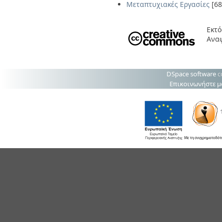
Μεταπτυχιακές Εργασίες
[68
Εκτό
Ανα
DSpace software
c
Επικοινωνήστε μ