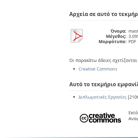
Διπλωματικές Εργασίες
Πολιτικές Πρόσβασης
Ανά Ημερομηνία
Αρχεία σε αυτό το τεκμήρ
Έκδοσης
Συγγραφείς
Τίτλοι
Όνομα:
mast
Θέματα
Μέγεθος:
3.0
Μορφότυπο:
PDF
Οι παρακάτω άδειες σχετίζονται 
Creative Commons
Αυτό το τεκμήριο εμφανί
Διπλωματικές Εργασίες
[210
Εκτό
Ανα