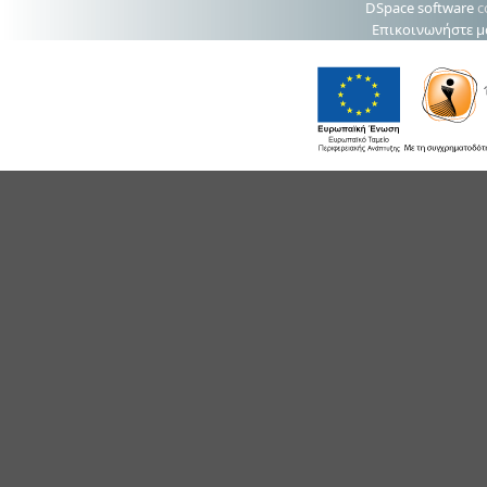
DSpace software
c
Επικοινωνήστε μ