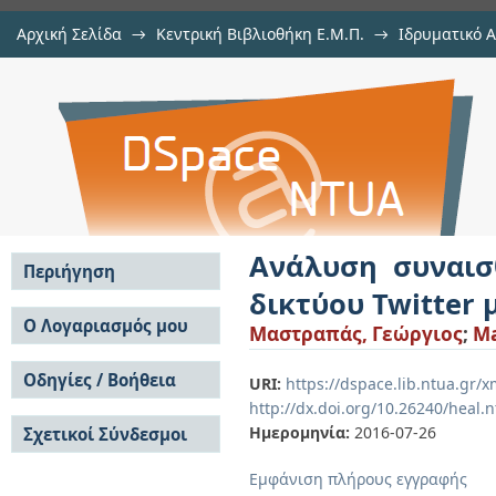
Αρχική Σελίδα
→
Κεντρική Βιβλιοθήκη Ε.Μ.Π.
→
Ιδρυματικό 
Ανάλυση συναισθήματος σε δεδομ
Εργασίες
→
Εμφάνιση Τεκμηρίου
Αποθετήριο DSpace/Manakin
μεθόδους μηχανικής μάθησης
Ανάλυση συναισ
Περιήγηση
δικτύου Twitter
Σε όλο το DSpace
Ο Λογαριασμός μου
Μαστραπάς, Γεώργιος
;
Ma
Κοινότητες & Συλλογές
Σύνδεση
Ανά Ημερομηνία
Οδηγίες / Βοήθεια
Εγγραφή
URI:
https://dspace.lib.ntua.gr
Έκδοσης
http://dx.doi.org/10.26240/heal.
Οδηγίες Υποβολής
Συγγραφείς
Ημερομηνία:
2016-07-26
Σχετικοί Σύνδεσμοι
Οδηγίες Χρήσης ΙΑ
Τίτλοι
Συχνές Ερωτήσεις
Θέματα
Εμφάνιση πλήρους εγγραφής
Οδηγίες Υποβολής -
Αυτή η Συλλογή