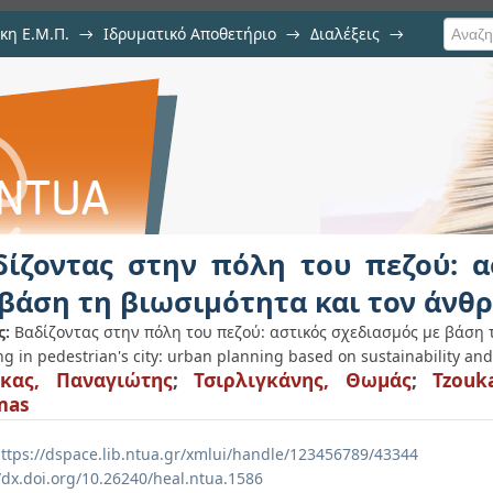
κη Ε.Μ.Π.
→
Ιδρυματικό Αποθετήριο
→
Διαλέξεις
→
πόλη του πεζού: αστικός σχεδ
ν άνθρωπο
δίζοντας στην πόλη του πεζού: α
 βάση τη βιωσιμότητα και τον άνθ
ς:
Βαδίζοντας στην πόλη του πεζού: αστικός σχεδιασμός με βάση 
ng in pedestrian's city: urban planning based on sustainability a
ύκας, Παναγιώτης
;
Τσιρλιγκάνης, Θωμάς
;
Tzouk
mas
ttps://dspace.lib.ntua.gr/xmlui/handle/123456789/43344
/dx.doi.org/10.26240/heal.ntua.1586