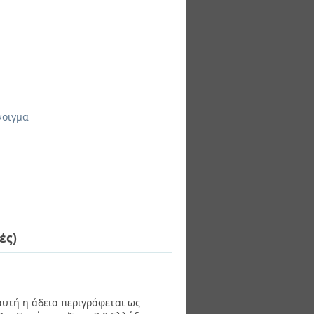
νοιγμα
ές)
 αυτή η άδεια περιγράφεται ως