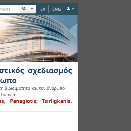
ΕΛ
ENG
ιασμός με βάση τη
στικός σχεδιασμός
ρωπο
τη βιωσιμότητα και τον άνθρωπο;
nd human
as, Panagiotis
;
Tsirligkanis,