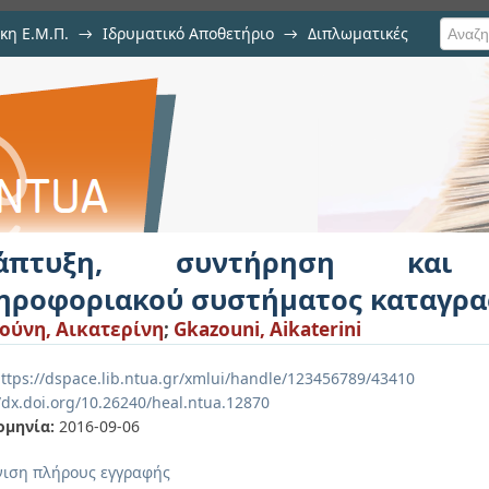
κη Ε.Μ.Π.
→
Ιδρυματικό Αποθετήριο
→
Διπλωματικές
ση και βελτιστοποίηση πληροφ
ασιών
άπτυξη, συντήρηση και β
ηροφοριακού συστήματος καταγρα
ούνη, Αικατερίνη
;
Gkazouni, Aikaterini
ttps://dspace.lib.ntua.gr/xmlui/handle/123456789/43410
//dx.doi.org/10.26240/heal.ntua.12870
ομηνία:
2016-09-06
ιση πλήρους εγγραφής