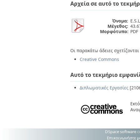
Διπλωματικές Εργασίες
Αρχεία σε αυτό το τεκμήρ
Πολιτικές Πρόσβασης
Ανά Ημερομηνία
Έκδοσης
Όνομα:
E.S.
Συγγραφείς
Μέγεθος:
43.
Τίτλοι
Μορφότυπο:
PDF
Θέματα
Οι παρακάτω άδειες σχετίζονται 
Creative Commons
Αυτό το τεκμήριο εμφανί
Διπλωματικές Εργασίες
[210
Εκτό
Ανα
DSpace software
c
Επικοινωνήστε μ