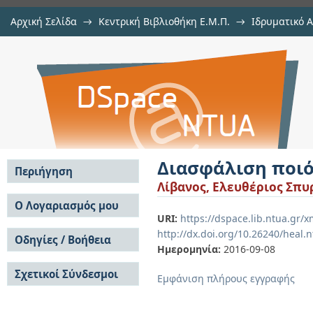
Αρχική Σελίδα
→
Κεντρική Βιβλιοθήκη Ε.Μ.Π.
→
Ιδρυματικό 
Διασφάλιση ποιότητας πετρελαιο
Εργασίες
→
Εμφάνιση Τεκμηρίου
Αποθετήριο DSpace/Manakin
Διασφάλιση ποιό
Περιήγηση
Λίβανος, Ελευθέριος Σπ
Σε όλο το DSpace
Ο Λογαριασμός μου
URI:
https://dspace.lib.ntua.gr
Κοινότητες & Συλλογές
Σύνδεση
http://dx.doi.org/10.26240/heal.
Ανά Ημερομηνία
Οδηγίες / Βοήθεια
Εγγραφή
Έκδοσης
Ημερομηνία:
2016-09-08
Οδηγίες Υποβολής
Συγγραφείς
Σχετικοί Σύνδεσμοι
Οδηγίες Χρήσης ΙΑ
Τίτλοι
Εμφάνιση πλήρους εγγραφής
Συχνές Ερωτήσεις
Θέματα
Οδηγίες Υποβολής -
Αυτή η Συλλογή