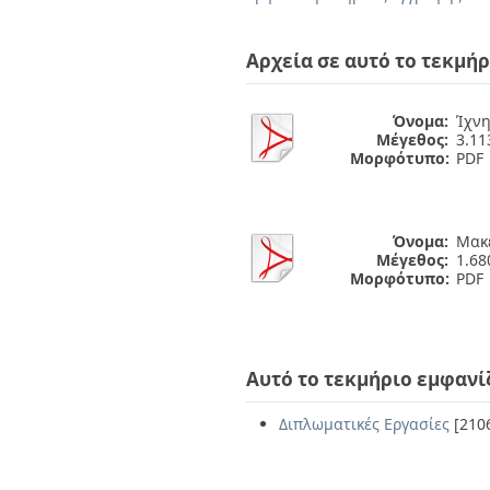
Διπλωματικές Εργασίες
Πολιτικές Πρόσβασης
Ανά Ημερομηνία
Έκδοσης
Αρχεία σε αυτό το τεκμήρ
Συγγραφείς
Τίτλοι
Θέματα
Όνομα:
Ίχνη
Μέγεθος:
3.1
Μορφότυπο:
PDF
Όνομα:
Μακέ
Μέγεθος:
1.6
Μορφότυπο:
PDF
Αυτό το τεκμήριο εμφανί
Διπλωματικές Εργασίες
[210