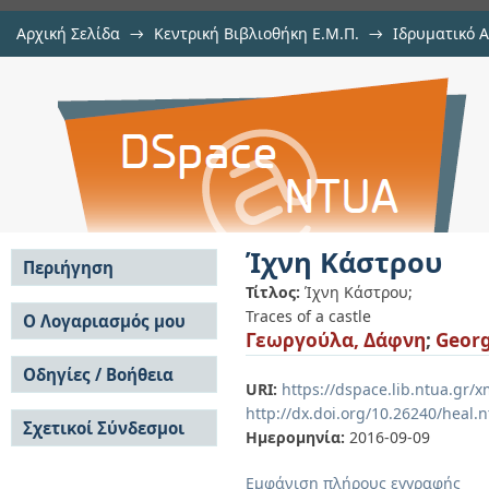
Αρχική Σελίδα
→
Κεντρική Βιβλιοθήκη Ε.Μ.Π.
→
Ιδρυματικό 
Ίχνη Κάστρου
Εργασίες
→
Εμφάνιση Τεκμηρίου
Αποθετήριο DSpace/Manakin
Ίχνη Κάστρου
Περιήγηση
Τίτλος:
Ίχνη Κάστρου;
Σε όλο το DSpace
Traces of a castle
Ο Λογαριασμός μου
Γεωργούλα, Δάφνη
;
Georg
Κοινότητες & Συλλογές
Σύνδεση
Ανά Ημερομηνία
Οδηγίες / Βοήθεια
Εγγραφή
Έκδοσης
URI:
https://dspace.lib.ntua.gr
Οδηγίες Υποβολής
Συγγραφείς
http://dx.doi.org/10.26240/heal.
Σχετικοί Σύνδεσμοι
Οδηγίες Χρήσης ΙΑ
Τίτλοι
Ημερομηνία:
2016-09-09
Συχνές Ερωτήσεις
Θέματα
Οδηγίες Υποβολής -
Εμφάνιση πλήρους εγγραφής
Αυτή η Συλλογή