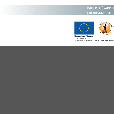
DSpace software
c
Επικοινωνήστε μ