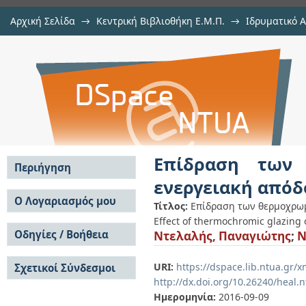
Αρχική Σελίδα
→
Κεντρική Βιβλιοθήκη Ε.Μ.Π.
→
Ιδρυματικό 
Επίδραση των θερμοχρωμικών υ
Εργασίες
→
Εμφάνιση Τεκμηρίου
Αποθετήριο DSpace/Manakin
κτιρίων
Επίδραση των 
Περιήγηση
ενεργειακή απόδ
Σε όλο το DSpace
Ο Λογαριασμός μου
Τίτλος:
Επίδραση των θερμοχρωμ
Κοινότητες & Συλλογές
Effect of thermochromic glazing 
Σύνδεση
Ανά Ημερομηνία
Οδηγίες / Βοήθεια
Ντελαλής, Παναγιώτης
;
N
Εγγραφή
Έκδοσης
Οδηγίες Υποβολής
Συγγραφείς
URI:
https://dspace.lib.ntua.gr
Σχετικοί Σύνδεσμοι
Οδηγίες Χρήσης ΙΑ
Τίτλοι
http://dx.doi.org/10.26240/heal.
Συχνές Ερωτήσεις
Θέματα
Οδηγίες Υποβολής -
Ημερομηνία:
2016-09-09
Αυτή η Συλλογή