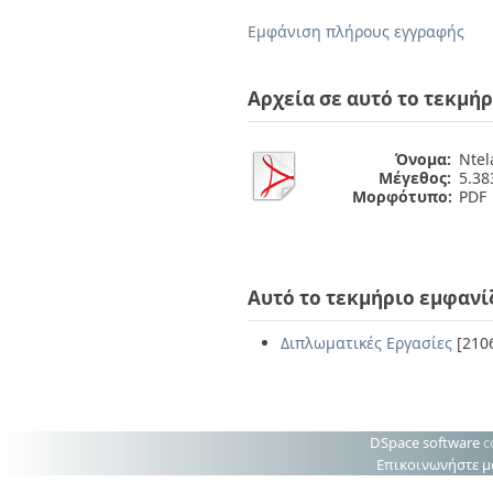
Διπλωματικές Εργασίες
Πολιτικές Πρόσβασης
Ανά Ημερομηνία
Εμφάνιση πλήρους εγγραφής
Έκδοσης
Συγγραφείς
Τίτλοι
Αρχεία σε αυτό το τεκμήρ
Θέματα
Όνομα:
Ntel
Μέγεθος:
5.3
Μορφότυπο:
PDF
Αυτό το τεκμήριο εμφανί
Διπλωματικές Εργασίες
[210
DSpace software
c
Επικοινωνήστε μ