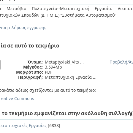
κό Μετσόβιο Πολυτεχνείο--Μεταπτυχιακή Εργασία. Διεπιστ
τυχιακών Σπουδών (Δ.Π.Μ.Σ.) “Συστήματα Αυτοματισμού”
ιση πλήρους εγγραφής
ία σε αυτό το τεκμήριο
Όνομα:
Metaptyxiaki_Vits ...
Προβολή/
Ά
Μέγεθος:
3.594Mb
Μορφότυπο:
PDF
Περιγραφή:
Μεταπτυχιακή Εργασία ...
ρακάτω άδειες σχετίζονται με αυτό το τεκμήριο:
reative Commons
 το τεκμήριο εμφανίζεται στην ακόλουθη συλλογή(
εταπτυχιακές Εργασίες
[6838]