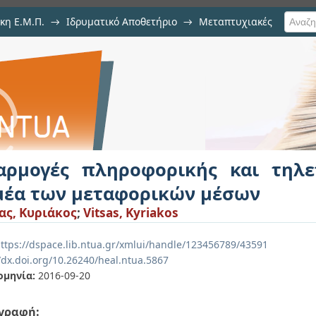
κη Ε.Μ.Π.
→
Ιδρυματικό Αποθετήριο
→
Μεταπτυχιακές
φορικής και τηλεπικοινωνιώ
ν
αρμογές πληροφορικής και τηλε
μέα των μεταφορικών μέσων
ας, Κυριάκος
;
Vitsas, Kyriakos
ttps://dspace.lib.ntua.gr/xmlui/handle/123456789/43591
/dx.doi.org/10.26240/heal.ntua.5867
ομηνία:
2016-09-20
γραφή: