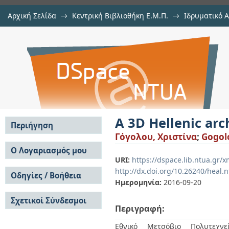
Αρχική Σελίδα
→
Κεντρική Βιβλιοθήκη Ε.Μ.Π.
→
Ιδρυματικό 
A 3D Hellenic archaeological cada
Εργασίες
→
Εμφάνιση Τεκμηρίου
Αποθετήριο DSpace/Manakin
A 3D Hellenic ar
Περιήγηση
Γόγολου, Χριστίνα
;
Gogolo
Σε όλο το DSpace
Ο Λογαριασμός μου
URI:
https://dspace.lib.ntua.gr
Κοινότητες & Συλλογές
Σύνδεση
http://dx.doi.org/10.26240/heal.
Ανά Ημερομηνία
Οδηγίες / Βοήθεια
Εγγραφή
Έκδοσης
Ημερομηνία:
2016-09-20
Οδηγίες Υποβολής
Συγγραφείς
Σχετικοί Σύνδεσμοι
Οδηγίες Χρήσης ΙΑ
Τίτλοι
Περιγραφή:
Συχνές Ερωτήσεις
Θέματα
Οδηγίες Υποβολής -
Εθνικό Μετσόβιο Πολυτεχνεί
Αυτή η Συλλογή