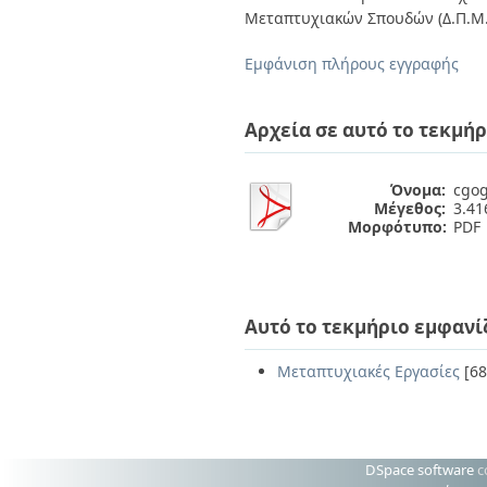
Διπλωματικές Εργασίες
Μεταπτυχιακών Σπουδών (Δ.Π.Μ.
Πολιτικές Πρόσβασης
Ανά Ημερομηνία
Έκδοσης
Εμφάνιση πλήρους εγγραφής
Συγγραφείς
Τίτλοι
Θέματα
Αρχεία σε αυτό το τεκμήρ
Όνομα:
cgog
Μέγεθος:
3.4
Μορφότυπο:
PDF
Αυτό το τεκμήριο εμφανί
Μεταπτυχιακές Εργασίες
[68
DSpace software
c