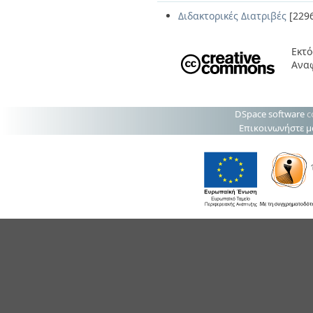
Διδακτορικές Διατριβές
[229
Εκτό
Αναφ
DSpace software
c
Επικοινωνήστε μ