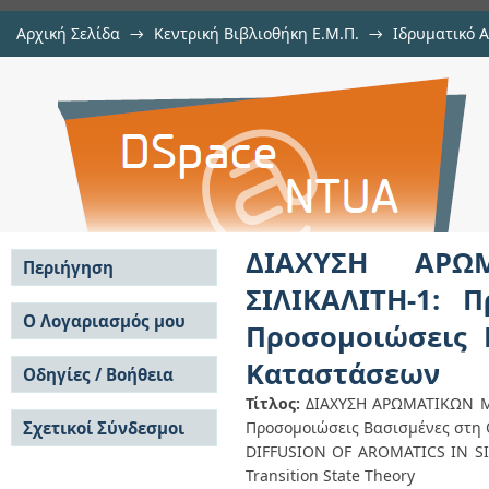
Αρχική Σελίδα
→
Κεντρική Βιβλιοθήκη Ε.Μ.Π.
→
Ιδρυματικό 
ΔΙΑΧΥΣΗ ΑΡΩΜΑΤΙΚΩΝ ΜΟΡΙΩΝ ΣΤ
Διατριβές
→
Εμφάνιση Τεκμηρίου
Αποθετήριο DSpace/Manakin
από Ιεραρχικές Μοριακές Πρ
Μεταβατικών Καταστάσεων
ΔΙΑΧΥΣΗ ΑΡΩ
Περιήγηση
ΣΙΛΙΚΑΛΙΤΗ-1: 
Σε όλο το DSpace
Ο Λογαριασμός μου
Προσομοιώσεις 
Κοινότητες & Συλλογές
Σύνδεση
Καταστάσεων
Ανά Ημερομηνία
Οδηγίες / Βοήθεια
Εγγραφή
Έκδοσης
Τίτλος:
ΔΙΑΧΥΣΗ ΑΡΩΜΑΤΙΚΩΝ ΜΟ
Οδηγίες Υποβολής
Συγγραφείς
Σχετικοί Σύνδεσμοι
Προσομοιώσεις Βασισμένες στη
Οδηγίες Χρήσης ΙΑ
Τίτλοι
Συχνές Ερωτήσεις
DIFFUSION OF AROMATICS IN SILI
Θέματα
Οδηγίες Υποβολής -
Transition State Theory
Αυτή η Συλλογή