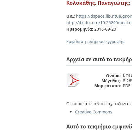
Διπλωματικές Εργασίες
Κολοκάθης, Παναγιώτης
;
Πολιτικές Πρόσβασης
Ανά Ημερομηνία
Έκδοσης
URI:
https://dspace.lib.ntua.gr
Συγγραφείς
http://dx.doi.org/10.26240/heal.
Τίτλοι
Ημερομηνία:
2016-09-20
Θέματα
Εμφάνιση πλήρους εγγραφής
Αρχεία σε αυτό το τεκμήρ
Όνομα:
KOLO
Μέγεθος:
8.2
Μορφότυπο:
PDF
Οι παρακάτω άδειες σχετίζονται 
Creative Commons
Αυτό το τεκμήριο εμφανί