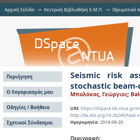
Αρχική Σελίδα
→
Κεντρική Βιβλιοθήκη Ε.Μ.Π.
→
Ιδρυματικό 
Seismic risk assessment of frame
Εργασίες
→
Εμφάνιση Τεκμηρίου
Αποθετήριο DSpace/Manakin
elements
Seismic risk a
Περιήγηση
stochastic beam
Σε όλο το DSpace
Ο Λογαριασμός μου
Μπαλόκας, Γεώργιος
;
Bal
Κοινότητες & Συλλογές
Σύνδεση
Ανά Ημερομηνία
Οδηγίες / Βοήθεια
Εγγραφή
URI:
https://dspace.lib.ntua.gr
Έκδοσης
http://dx.doi.org/10.26240/heal.
Οδηγίες Υποβολής
Συγγραφείς
Ημερομηνία:
2016-09-20
Σχετικοί Σύνδεσμοι
Οδηγίες Χρήσης ΙΑ
Τίτλοι
Συχνές Ερωτήσεις
Θέματα
Οδηγίες Υποβολής -
Περιγραφή:
Αυτή η Συλλογή