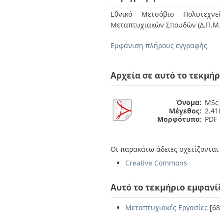
Διπλωματικές Εργασίες
Πολιτικές Πρόσβασης
Ανά Ημερομηνία
Εθνικό Μετσόβιο Πολυτεχνεί
Έκδοσης
Μεταπτυχιακών Σπουδών (Δ.Π.Μ.Σ.
Συγγραφείς
Τίτλοι
Εμφάνιση πλήρους εγγραφής
Θέματα
Αρχεία σε αυτό το τεκμήρ
Όνομα:
MSc_
Μέγεθος:
2.4
Μορφότυπο:
PDF
Οι παρακάτω άδειες σχετίζονται 
Creative Commons
Αυτό το τεκμήριο εμφανί
Μεταπτυχιακές Εργασίες
[68