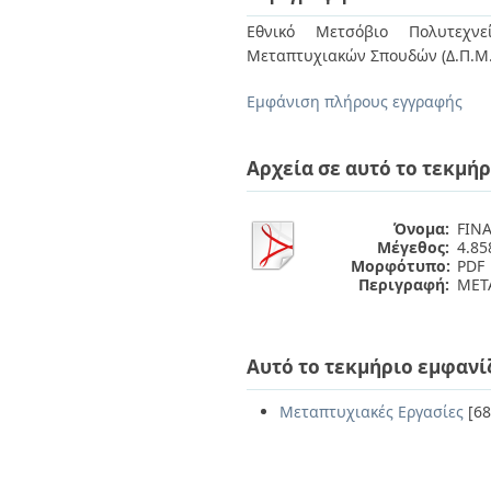
Διπλωματικές Εργασίες
Πολιτικές Πρόσβασης
Ανά Ημερομηνία
Εθνικό Μετσόβιο Πολυτεχνεί
Έκδοσης
Μεταπτυχιακών Σπουδών (Δ.Π.Μ.
Συγγραφείς
Τίτλοι
Εμφάνιση πλήρους εγγραφής
Θέματα
Αρχεία σε αυτό το τεκμήρ
Όνομα:
FIN
Μέγεθος:
4.8
Μορφότυπο:
PDF
Περιγραφή:
ΜΕΤΑ
Αυτό το τεκμήριο εμφανί
Μεταπτυχιακές Εργασίες
[68