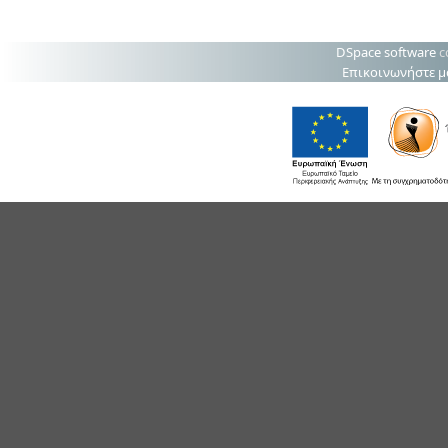
DSpace software
c
Επικοινωνήστε μ