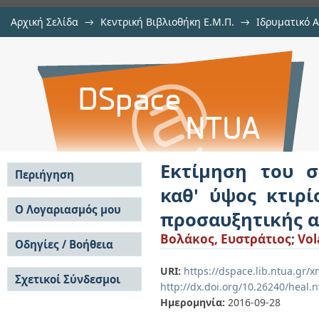
Αρχική Σελίδα
→
Κεντρική Βιβλιοθήκη Ε.Μ.Π.
→
Ιδρυματικό 
Εκτίμηση του συντελεστή συμπε
Εργασίες
→
Εμφάνιση Τεκμηρίου
Αποθετήριο DSpace/Manakin
Ο.Σ. με την μέθοδο της δυναμική
Εκτίμηση του σ
Περιήγηση
καθ' ύψος κτιρί
Σε όλο το DSpace
Ο Λογαριασμός μου
προσαυξητικής 
Κοινότητες & Συλλογές
Σύνδεση
Βολάκος, Ευστράτιος
;
Vol
Ανά Ημερομηνία
Οδηγίες / Βοήθεια
Εγγραφή
Έκδοσης
Οδηγίες Υποβολής
Συγγραφείς
URI:
https://dspace.lib.ntua.gr
Σχετικοί Σύνδεσμοι
Οδηγίες Χρήσης ΙΑ
Τίτλοι
http://dx.doi.org/10.26240/heal.
Συχνές Ερωτήσεις
Θέματα
Ημερομηνία:
2016-09-28
Οδηγίες Υποβολής -
Αυτή η Συλλογή