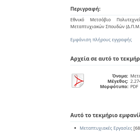
Διπλωματικές Εργασίες
Πολιτικές Πρόσβασης
Περιγραφή:
Ανά Ημερομηνία
Έκδοσης
Εθνικό Μετσόβιο Πολυτεχνεί
Συγγραφείς
Μεταπτυχιακών Σπουδών (Δ.Π.Μ.
Τίτλοι
Θέματα
Εμφάνιση πλήρους εγγραφής
Αρχεία σε αυτό το τεκμήρ
Όνομα:
Μετ
Μέγεθος:
2.2
Μορφότυπο:
PDF
Αυτό το τεκμήριο εμφανί
Μεταπτυχιακές Εργασίες
[68