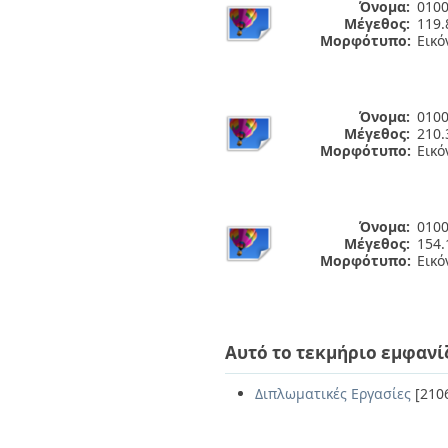
Όνομα:
0100
Μέγεθος:
119.
Μορφότυπο:
Εικό
Όνομα:
0100
Μέγεθος:
210.
Μορφότυπο:
Εικό
Όνομα:
0100
Μέγεθος:
154.
Μορφότυπο:
Εικό
Αυτό το τεκμήριο εμφανί
Διπλωματικές Εργασίες
[210