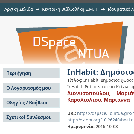
Αρχική Σελίδα
→
Κεντρική Βιβλιοθήκη Ε.Μ.Π.
→
Ιδρυματικό 
InHabit: Δημόσιος χώρος στην πλα
Εργασίες
→
Εμφάνιση Τεκμηρίου
Αποθετήριο DSpace/Manakin
InHabit: Δημόσιο
Περιήγηση
Τίτλος:
InHabit: Δημόσιος χώρος
Σε όλο το DSpace
InHabit: Public space in Kotzia s
Ο Λογαριασμός μου
Διονυσοπούλου, Μαριά
Κοινότητες & Συλλογές
Σύνδεση
Καραλιόλιου, Μαριάννα
Ανά Ημερομηνία
Οδηγίες / Βοήθεια
Εγγραφή
Έκδοσης
Οδηγίες Υποβολής
Συγγραφείς
URI:
https://dspace.lib.ntua.gr
Σχετικοί Σύνδεσμοι
Οδηγίες Χρήσης ΙΑ
Τίτλοι
http://dx.doi.org/10.26240/heal.
Συχνές Ερωτήσεις
Θέματα
Ημερομηνία:
2016-10-03
Οδηγίες Υποβολής -
Αυτή η Συλλογή