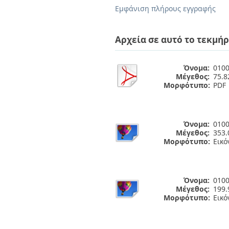
Διπλωματικές Εργασίες
Εμφάνιση πλήρους εγγραφής
Πολιτικές Πρόσβασης
Ανά Ημερομηνία
Έκδοσης
Συγγραφείς
Αρχεία σε αυτό το τεκμήρ
Τίτλοι
Θέματα
Όνομα:
0100
Μέγεθος:
75.8
Μορφότυπο:
PDF
Όνομα:
0100
Μέγεθος:
353.
Μορφότυπο:
Εικό
Όνομα:
0100
Μέγεθος:
199.
Μορφότυπο:
Εικό