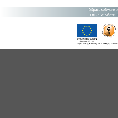
DSpace software
c
Επικοινωνήστε μ