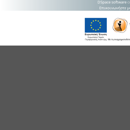
DSpace software
c
Επικοινωνήστε μ