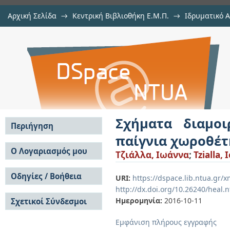
Αρχική Σελίδα
→
Κεντρική Βιβλιοθήκη Ε.Μ.Π.
→
Ιδρυματικό 
Σχήματα διαμοιρασμού και επιδότ
Εργασίες
→
Εμφάνιση Τεκμηρίου
Αποθετήριο DSpace/Manakin
Σχήματα διαμο
Περιήγηση
παίγνια χωροθέ
Σε όλο το DSpace
Ο Λογαριασμός μου
Τζιάλλα, Ιωάννα
;
Tzialla,
Κοινότητες & Συλλογές
Σύνδεση
Ανά Ημερομηνία
Οδηγίες / Βοήθεια
Εγγραφή
URI:
https://dspace.lib.ntua.gr
Έκδοσης
http://dx.doi.org/10.26240/heal.
Οδηγίες Υποβολής
Συγγραφείς
Ημερομηνία:
2016-10-11
Σχετικοί Σύνδεσμοι
Οδηγίες Χρήσης ΙΑ
Τίτλοι
Συχνές Ερωτήσεις
Θέματα
Εμφάνιση πλήρους εγγραφής
Οδηγίες Υποβολής -
Αυτή η Συλλογή