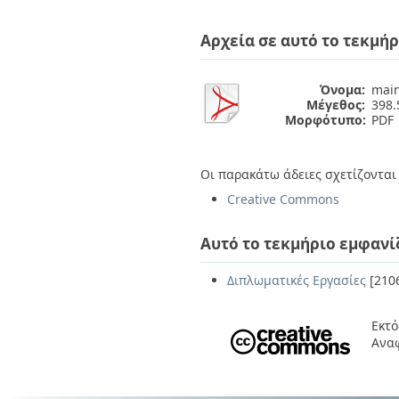
Διπλωματικές Εργασίες
Πολιτικές Πρόσβασης
Ανά Ημερομηνία
Αρχεία σε αυτό το τεκμήρ
Έκδοσης
Συγγραφείς
Τίτλοι
Όνομα:
main
Θέματα
Μέγεθος:
398.
Μορφότυπο:
PDF
Οι παρακάτω άδειες σχετίζονται 
Creative Commons
Αυτό το τεκμήριο εμφανί
Διπλωματικές Εργασίες
[210
Εκτό
Αναφ