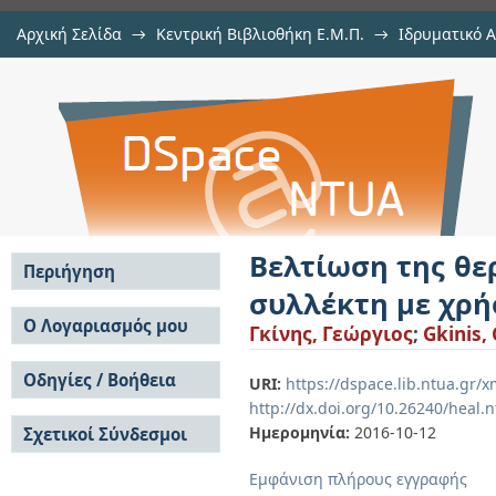
Αρχική Σελίδα
→
Κεντρική Βιβλιοθήκη Ε.Μ.Π.
→
Ιδρυματικό 
Βελτίωση της θερμικής απόδοσ
Εργασίες
→
Εμφάνιση Τεκμηρίου
Αποθετήριο DSpace/Manakin
χρήση νανοϋλικών
Βελτίωση της θε
Περιήγηση
συλλέκτη με χρ
Σε όλο το DSpace
Ο Λογαριασμός μου
Γκίνης, Γεώργιος
;
Gkinis,
Κοινότητες & Συλλογές
Σύνδεση
Ανά Ημερομηνία
Οδηγίες / Βοήθεια
Εγγραφή
URI:
https://dspace.lib.ntua.gr
Έκδοσης
http://dx.doi.org/10.26240/heal.
Οδηγίες Υποβολής
Συγγραφείς
Ημερομηνία:
2016-10-12
Σχετικοί Σύνδεσμοι
Οδηγίες Χρήσης ΙΑ
Τίτλοι
Συχνές Ερωτήσεις
Θέματα
Εμφάνιση πλήρους εγγραφής
Οδηγίες Υποβολής -
Αυτή η Συλλογή