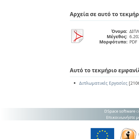
Διπλωματικές Εργασίες
Πολιτικές Πρόσβασης
Ανά Ημερομηνία
Αρχεία σε αυτό το τεκμήρ
Έκδοσης
Συγγραφείς
Τίτλοι
Όνομα:
ΔΙΠ
Θέματα
Μέγεθος:
6.2
Μορφότυπο:
PDF
Αυτό το τεκμήριο εμφανί
Διπλωματικές Εργασίες
[210
DSpace software
c
Επικοινωνήστε μ