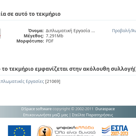
ία σε αυτό το τεκμήριο
Όνομα:
Διπλωματική Εργασία ...
Προβολή/
Ά
Μέγεθος:
7.291Mb
Μορφότυπο:
PDF
 το τεκμήριο εμφανίζεται στην ακόλουθη συλλογή(
ιπλωματικές Εργασίες
[21069]
DSpace software
copyright © 2002-2011
Duraspace
Επικοινωνήστε μαζί μας
|
Στείλτε Παρατηρήσεις