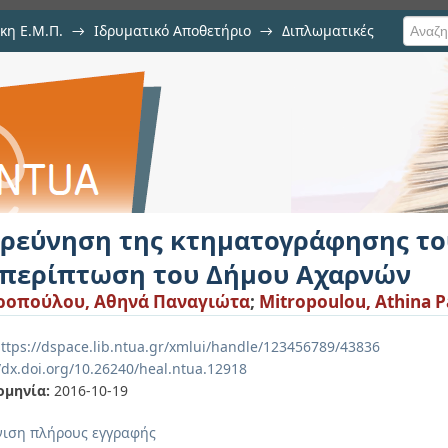
κη Ε.Μ.Π.
→
Ιδρυματικό Αποθετήριο
→
Διπλωματικές
ηματογράφησης του αγροτικού χ
ερεύνηση της κτηματογράφησης το
η περίπτωση του Δήμου Αχαρνών
ροπούλου, Αθηνά Παναγιώτα
;
Mitropoulou, Athina 
ttps://dspace.lib.ntua.gr/xmlui/handle/123456789/43836
//dx.doi.org/10.26240/heal.ntua.12918
ομηνία:
2016-10-19
ιση πλήρους εγγραφής