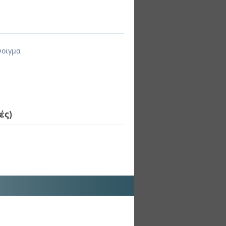
νοιγμα
ές)