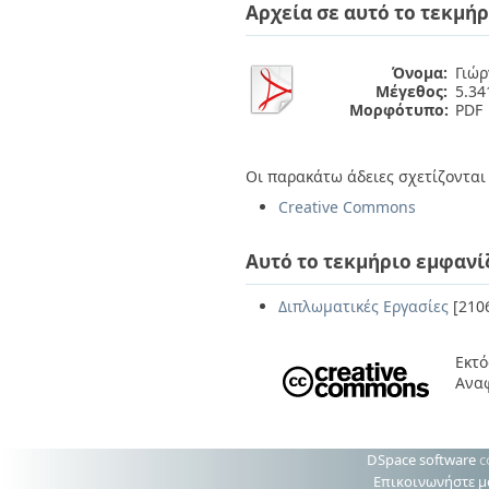
Διπλωματικές Εργασίες
Αρχεία σε αυτό το τεκμήρ
Πολιτικές Πρόσβασης
Ανά Ημερομηνία
Έκδοσης
Όνομα:
Γιώρ
Συγγραφείς
Μέγεθος:
5.3
Τίτλοι
Μορφότυπο:
PDF
Θέματα
Οι παρακάτω άδειες σχετίζονται 
Creative Commons
Αυτό το τεκμήριο εμφανί
Διπλωματικές Εργασίες
[210
Εκτό
Αναφ
DSpace software
c
Επικοινωνήστε μ