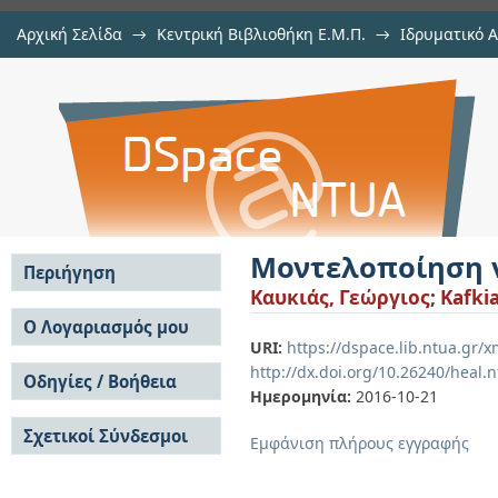
Αρχική Σελίδα
→
Κεντρική Βιβλιοθήκη Ε.Μ.Π.
→
Ιδρυματικό 
Μοντελοποίηση νανοφωτονικών δ
Εργασίες
→
Εμφάνιση Τεκμηρίου
Αποθετήριο DSpace/Manakin
Μοντελοποίηση 
Περιήγηση
Καυκιάς, Γεώργιος
;
Kafki
Σε όλο το DSpace
Ο Λογαριασμός μου
URI:
https://dspace.lib.ntua.gr
Κοινότητες & Συλλογές
Σύνδεση
http://dx.doi.org/10.26240/heal.
Ανά Ημερομηνία
Οδηγίες / Βοήθεια
Εγγραφή
Έκδοσης
Ημερομηνία:
2016-10-21
Οδηγίες Υποβολής
Συγγραφείς
Σχετικοί Σύνδεσμοι
Οδηγίες Χρήσης ΙΑ
Τίτλοι
Εμφάνιση πλήρους εγγραφής
Συχνές Ερωτήσεις
Θέματα
Οδηγίες Υποβολής -
Αυτή η Συλλογή