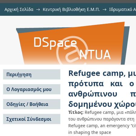
Αρχική Σελίδα
→
Κεντρική Βιβλιοθήκη Ε.Μ.Π.
→
Ιδρυματικό 
Refugee camp, μια «πόλη» έκτακ
Εμφάνιση Τεκμηρίου
Αποθετήριο DSpace/Manakin
ρόλος του περιβάλλοντος κ
διαμόρφωση του δομημένου χώρο
Refugee camp, μ
Περιήγηση
πρότυπα και ο
Σε όλο το DSpace
Ο Λογαριασμός μου
ανθρώπινου 
Κοινότητες & Συλλογές
Σύνδεση
δομημένου χώρο
Ανά Ημερομηνία
Οδηγίες / Βοήθεια
Εγγραφή
Έκδοσης
Τίτλος:
Refugee camp, μια «πόλη
Οδηγίες Υποβολής
Συγγραφείς
Σχετικοί Σύνδεσμοι
του ανθρώπινου παράγοντα στη
Οδηγίες Χρήσης ΙΑ
Τίτλοι
Συχνές Ερωτήσεις
Refugee camp, an emergency “cit
Θέματα
Οδηγίες Υποβολής -
in shaping the space
Αυτή η Συλλογή