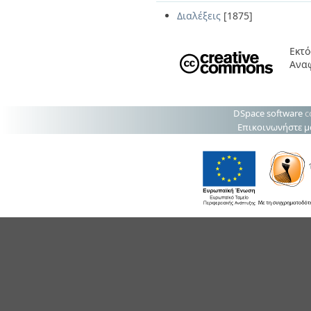
Διαλέξεις
[1875]
Εκτό
Ανα
DSpace software
c
Επικοινωνήστε μ