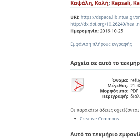
Διπλωματικές Εργασίες
Καψάλη, Καλή
;
Kapsali, Ka
Πολιτικές Πρόσβασης
Ανά Ημερομηνία
Έκδοσης
URI:
https://dspace.lib.ntua.gr
Συγγραφείς
http://dx.doi.org/10.26240/heal.
Τίτλοι
Ημερομηνία:
2016-10-25
Θέματα
Εμφάνιση πλήρους εγγραφής
Αρχεία σε αυτό το τεκμήρ
Όνομα:
refu
Μέγεθος:
21.
Μορφότυπο:
PDF
Περιγραφή:
διάλ
Οι παρακάτω άδειες σχετίζονται 
Creative Commons
Αυτό το τεκμήριο εμφανί