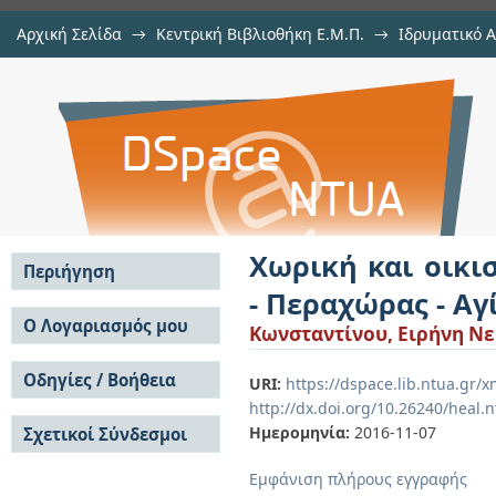
Αρχική Σελίδα
→
Κεντρική Βιβλιοθήκη Ε.Μ.Π.
→
Ιδρυματικό 
Χωρική και οικιστική οργάνωση
Εργασίες
→
Εμφάνιση Τεκμηρίου
Αποθετήριο DSpace/Manakin
Αγίων Θεοδώρων
Χωρική και οικι
Περιήγηση
- Περαχώρας - Α
Σε όλο το DSpace
Ο Λογαριασμός μου
Κωνσταντίνου, Ειρήνη Ν
Κοινότητες & Συλλογές
Σύνδεση
Ανά Ημερομηνία
Οδηγίες / Βοήθεια
Εγγραφή
URI:
https://dspace.lib.ntua.gr
Έκδοσης
http://dx.doi.org/10.26240/heal.
Οδηγίες Υποβολής
Συγγραφείς
Ημερομηνία:
2016-11-07
Σχετικοί Σύνδεσμοι
Οδηγίες Χρήσης ΙΑ
Τίτλοι
Συχνές Ερωτήσεις
Θέματα
Εμφάνιση πλήρους εγγραφής
Οδηγίες Υποβολής -
Αυτή η Συλλογή