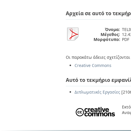
Διπλωματικές Εργασίες
Πολιτικές Πρόσβασης
Ανά Ημερομηνία
Αρχεία σε αυτό το τεκμήρ
Έκδοσης
Συγγραφείς
Τίτλοι
Όνομα:
TELI
Θέματα
Μέγεθος:
12.
Μορφότυπο:
PDF
Οι παρακάτω άδειες σχετίζονται 
Creative Commons
Αυτό το τεκμήριο εμφανί
Διπλωματικές Εργασίες
[210
Εκτό
Ανα