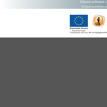
DSpace software
c
Επικοινωνήστε μ