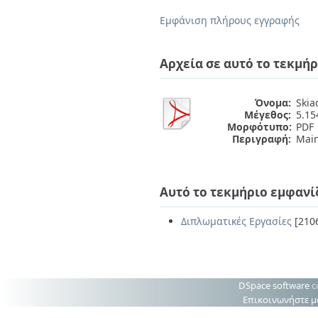
Διπλωματικές Εργασίες
Πολιτικές Πρόσβασης
Ανά Ημερομηνία
Εμφάνιση πλήρους εγγραφής
Έκδοσης
Συγγραφείς
Τίτλοι
Αρχεία σε αυτό το τεκμήρ
Θέματα
Όνομα:
Skia
Μέγεθος:
5.1
Μορφότυπο:
PDF
Περιγραφή:
Main
Αυτό το τεκμήριο εμφανί
Διπλωματικές Εργασίες
[210
DSpace software
c
Επικοινωνήστε μ