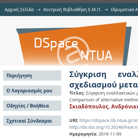
Αρχική Σελίδα
→
Κεντρική Βιβλιοθήκη Ε.Μ.Π.
→
Ιδρυματικό 
Σύγκριση εναλλακτικών μεθόδων
Εργασίες
→
Εμφάνιση Τεκμηρίου
Αποθετήριο DSpace/Manakin
πλαισίων
Σύγκριση ενα
Περιήγηση
σχεδιασμού μετ
Σε όλο το DSpace
Ο Λογαριασμός μου
Τίτλος:
Σύγκριση εναλλακτικών 
Κοινότητες & Συλλογές
Comparison of alternative method
Σύνδεση
Ανά Ημερομηνία
Οδηγίες / Βοήθεια
Σκιαδόπουλος, Ανδρόνικ
Εγγραφή
Έκδοσης
Οδηγίες Υποβολής
Συγγραφείς
URI:
https://dspace.lib.ntua.gr
Σχετικοί Σύνδεσμοι
Οδηγίες Χρήσης ΙΑ
Τίτλοι
http://dx.doi.org/10.26240/heal.
Συχνές Ερωτήσεις
Θέματα
Οδηγίες Υποβολής -
Ημερομηνία:
2016-11-09
Αυτή η Συλλογή