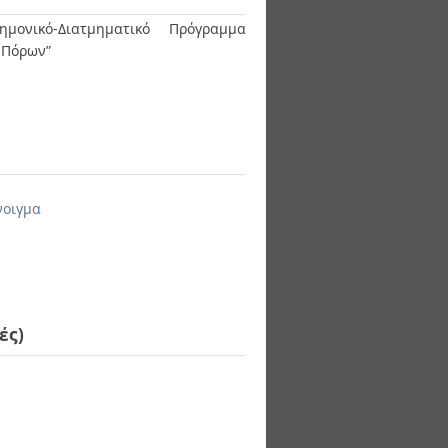
ημονικό-Διατμηματικό Πρόγραμμα
ν Πόρων”
νοιγμα
ές)