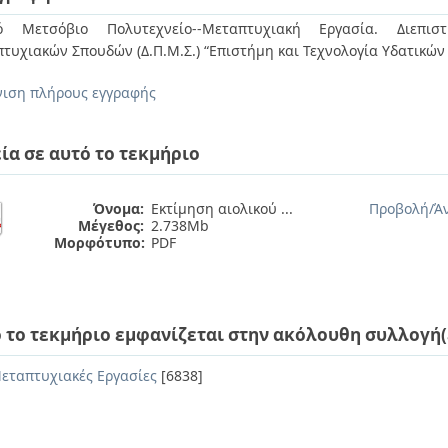
κό Μετσόβιο Πολυτεχνείο--Μεταπτυχιακή Εργασία. Διεπιστ
τυχιακών Σπουδών (Δ.Π.Μ.Σ.) “Επιστήμη και Τεχνολογία Υδατικώ
ιση πλήρους εγγραφής
ία σε αυτό το τεκμήριο
Όνομα:
Εκτίμηση αιολικού ...
Προβολή/
Ά
Μέγεθος:
2.738Mb
Μορφότυπο:
PDF
 το τεκμήριο εμφανίζεται στην ακόλουθη συλλογή(
εταπτυχιακές Εργασίες
[6838]