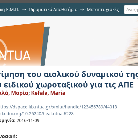
κη Ε.Μ.Π.
→
Ιδρυματικό Αποθετήριο
→
Μεταπτυχιακές
ικού δυναμικού της Κεφαλονιάς
 ΑΠΕ
τίμηση του αιολικού δυναμικού τη
 ειδικού χωροταξικού για τις ΑΠΕ
λά, Μαρία
;
Kefala, Maria
ttps://dspace.lib.ntua.gr/xmlui/handle/123456789/44013
/dx.doi.org/10.26240/heal.ntua.6228
ομηνία:
2016-11-09
γραφή: