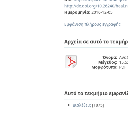
Διπλωματικές Εργασίες
http://dx.doi.org/10.26240/heal.
Πολιτικές Πρόσβασης
Ανά Ημερομηνία
Ημερομηνία:
2016-12-05
Έκδοσης
Συγγραφείς
Εμφάνιση πλήρους εγγραφής
Τίτλοι
Θέματα
Αρχεία σε αυτό το τεκμήρ
Όνομα:
Αναδ
Μέγεθος:
15.
Μορφότυπο:
PDF
Αυτό το τεκμήριο εμφανί
Διαλέξεις
[1875]