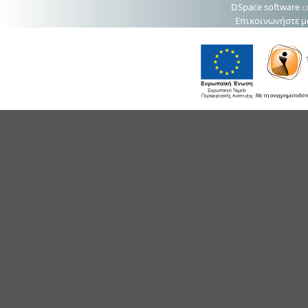
DSpace software
c
Επικοινωνήστε μ