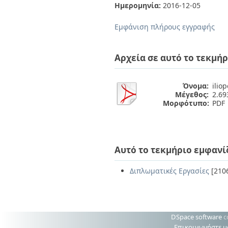
Διπλωματικές Εργασίες
Ημερομηνία:
2016-12-05
Πολιτικές Πρόσβασης
Ανά Ημερομηνία
Έκδοσης
Εμφάνιση πλήρους εγγραφής
Συγγραφείς
Τίτλοι
Θέματα
Αρχεία σε αυτό το τεκμήρ
Όνομα:
ilio
Μέγεθος:
2.6
Μορφότυπο:
PDF
Αυτό το τεκμήριο εμφανί
Διπλωματικές Εργασίες
[210
DSpace software
c
Επικοινωνήστε μ