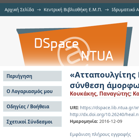
Αρχική Σελίδα
→
Κεντρική Βιβλιοθήκη Ε.Μ.Π.
→
Ιδρυματικό 
«Ατταπουλγίτης Βεντζίων Γρ
Εργασίες
→
Εμφάνιση Τεκμηρίου
Αποθετήριο DSpace/Manakin
άμορφων νανοσωλήνων άνθρακα»
«Ατταπουλγίτης 
Περιήγηση
σύνθεση άμορφω
Σε όλο το DSpace
Ο Λογαριασμός μου
Κουκάκης, Παναγώτης
;
Ko
Κοινότητες & Συλλογές
Σύνδεση
Ανά Ημερομηνία
Οδηγίες / Βοήθεια
Εγγραφή
URI:
https://dspace.lib.ntua.gr
Έκδοσης
http://dx.doi.org/10.26240/heal.
Οδηγίες Υποβολής
Συγγραφείς
Ημερομηνία:
2016-12-09
Σχετικοί Σύνδεσμοι
Οδηγίες Χρήσης ΙΑ
Τίτλοι
Συχνές Ερωτήσεις
Θέματα
Εμφάνιση πλήρους εγγραφής
Οδηγίες Υποβολής -
Αυτή η Συλλογή