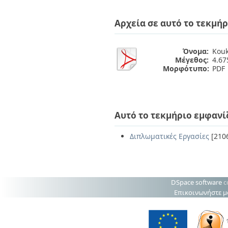
Διπλωματικές Εργασίες
Πολιτικές Πρόσβασης
Ανά Ημερομηνία
Αρχεία σε αυτό το τεκμήρ
Έκδοσης
Συγγραφείς
Τίτλοι
Όνομα:
Kouk
Θέματα
Μέγεθος:
4.6
Μορφότυπο:
PDF
Αυτό το τεκμήριο εμφανί
Διπλωματικές Εργασίες
[210
DSpace software
c
Επικοινωνήστε μ