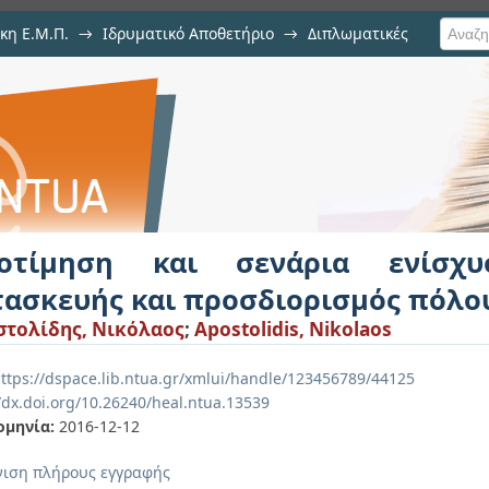
κη Ε.Μ.Π.
→
Ιδρυματικό Αποθετήριο
→
Διπλωματικές
ενάρια ενίσχυσης υφιστάμενη
ου στροφής
οτίμηση και σενάρια ενίσχυ
τασκευής και προσδιορισμός πόλο
τολίδης, Νικόλαος
;
Apostolidis, Nikolaos
ttps://dspace.lib.ntua.gr/xmlui/handle/123456789/44125
//dx.doi.org/10.26240/heal.ntua.13539
ομηνία:
2016-12-12
ιση πλήρους εγγραφής