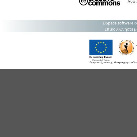
Ανα
DSpace software
c
Επικοινωνήστε μ