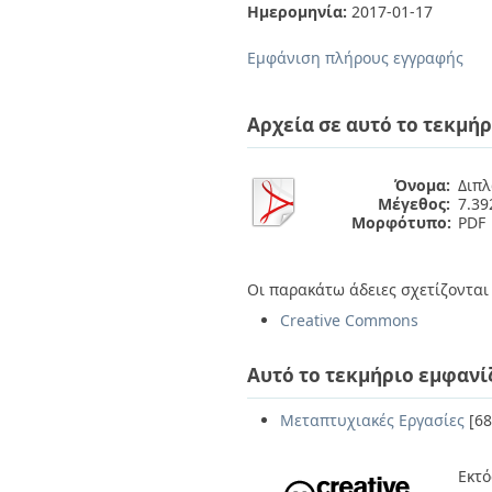
Διπλωματικές Εργασίες
Ημερομηνία:
2017-01-17
Πολιτικές Πρόσβασης
Ανά Ημερομηνία
Έκδοσης
Εμφάνιση πλήρους εγγραφής
Συγγραφείς
Τίτλοι
Θέματα
Αρχεία σε αυτό το τεκμήρ
Όνομα:
Διπλ
Μέγεθος:
7.3
Μορφότυπο:
PDF
Οι παρακάτω άδειες σχετίζονται 
Creative Commons
Αυτό το τεκμήριο εμφανί
Μεταπτυχιακές Εργασίες
[68
Εκτό