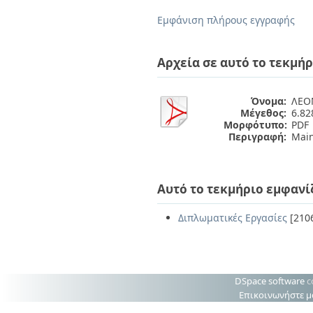
Διπλωματικές Εργασίες
Πολιτικές Πρόσβασης
Ανά Ημερομηνία
Εμφάνιση πλήρους εγγραφής
Έκδοσης
Συγγραφείς
Τίτλοι
Αρχεία σε αυτό το τεκμήρ
Θέματα
Όνομα:
ΛΕΟ
Μέγεθος:
6.8
Μορφότυπο:
PDF
Περιγραφή:
Main
Αυτό το τεκμήριο εμφανί
Διπλωματικές Εργασίες
[210
DSpace software
c
Επικοινωνήστε μ