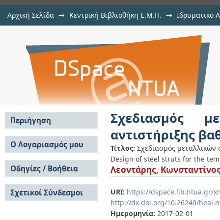
Αρχική Σελίδα
→
Κεντρική Βιβλιοθήκη Ε.Μ.Π.
→
Ιδρυματικό 
Σχεδιασμός μεταλλικών αντηρί
Εργασίες
→
Εμφάνιση Τεκμηρίου
Αποθετήριο DSpace/Manakin
εκσκαφής
Σχεδιασμός μ
Περιήγηση
αντιστήριξης βα
Σε όλο το DSpace
Ο Λογαριασμός μου
Τίτλος:
Σχεδιασμός μεταλλικών 
Κοινότητες & Συλλογές
Design of steel struts for the t
Σύνδεση
Ανά Ημερομηνία
Οδηγίες / Βοήθεια
Λεοντάρης, Κωνσταντίνο
Εγγραφή
Έκδοσης
Οδηγίες Υποβολής
Συγγραφείς
URI:
https://dspace.lib.ntua.gr
Σχετικοί Σύνδεσμοι
Οδηγίες Χρήσης ΙΑ
Τίτλοι
http://dx.doi.org/10.26240/heal.
Συχνές Ερωτήσεις
Θέματα
Οδηγίες Υποβολής -
Ημερομηνία:
2017-02-01
Αυτή η Συλλογή