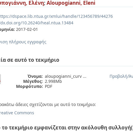
πογιάννη, Ελένη
;
Aloupogianni, Eleni
ttps://dspace.lib.ntua.gr/xmlui/handle/123456789/44276
//dx.doi.org/10.26240/heal.ntua.13484
ομηνία:
2017-02-01
ιση πλήρους εγγραφής
ία σε αυτό το τεκμήριο
Όνομα:
aloupogianni_curv ...
Προβολή/
Ά
Μέγεθος:
2.998Mb
Μορφότυπο:
PDF
ρακάτω άδειες σχετίζονται με αυτό το τεκμήριο:
reative Commons
 το τεκμήριο εμφανίζεται στην ακόλουθη συλλογή(