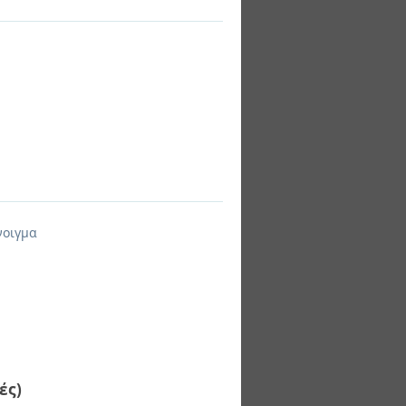
νοιγμα
ές)