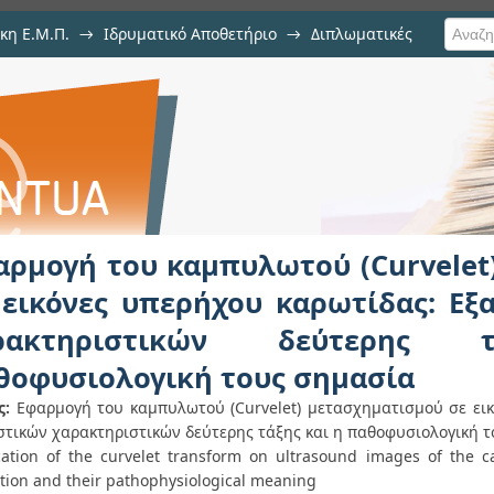
κη Ε.Μ.Π.
→
Ιδρυματικό Αποθετήριο
→
Διπλωματικές
πυλωτού (Curvelet) μετασχημα
ς: Εξαγωγή στατιστικών χαρακτ
σιολογική τους σημασία
αρμογή του καμπυλωτού (Curvelet
 εικόνες υπερήχου καρωτίδας: Εξ
ρακτηριστικών δεύτερη
θοφυσιολογική τους σημασία
ς:
Εφαρμογή του καμπυλωτού (Curvelet) μετασχηματισμού σε ει
στικών χαρακτηριστικών δεύτερης τάξης και η παθοφυσιολογική τ
cation of the curvelet transform on ultrasound images of the ca
ction and their pathophysiological meaning