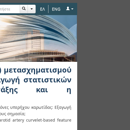
ΕΛ
ENG
τισμού σε εικόνες
ηριστικών δεύτερης
) μετασχηματισμού
αγωγή στατιστικών
ς τάξης και η
κόνες υπερήχου καρωτίδας: Εξαγωγή
ους σημασία;
rotid artery curvelet-based feature