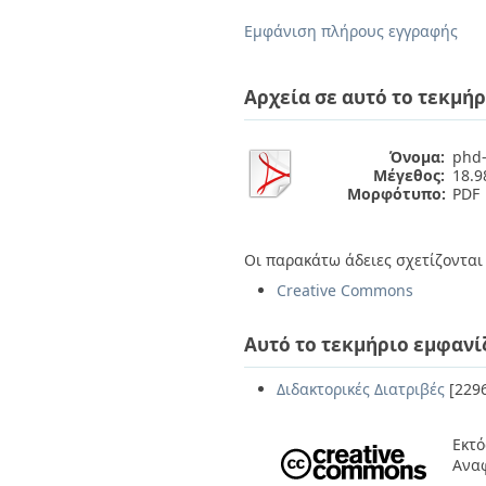
Διπλωματικές Εργασίες
Πολιτικές Πρόσβασης
Ανά Ημερομηνία
Εμφάνιση πλήρους εγγραφής
Έκδοσης
Συγγραφείς
Τίτλοι
Αρχεία σε αυτό το τεκμήρ
Θέματα
Όνομα:
phd-
Μέγεθος:
18.
Μορφότυπο:
PDF
Οι παρακάτω άδειες σχετίζονται 
Creative Commons
Αυτό το τεκμήριο εμφανί
Διδακτορικές Διατριβές
[229
Εκτό
Αναφ