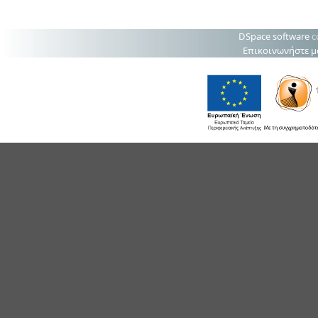
DSpace software
c
Επικοινωνήστε μ