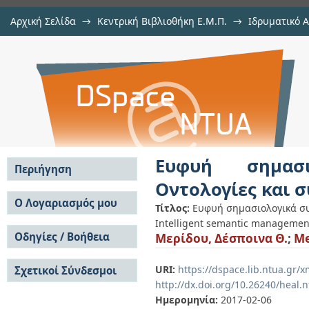
Αρχική Σελίδα
→
Κεντρική Βιβλιοθήκη Ε.Μ.Π.
→
Ιδρυματικό 
Ευφυή σημασιολογικά συστήματα δ
Διατριβές
→
Εμφάνιση Τεκμηρίου
Αποθετήριο DSpace/Manakin
περιβάλλοντα
Ευφυή σημασι
Περιήγηση
Οντολογίες και 
Σε όλο το DSpace
Ο Λογαριασμός μου
Τίτλος:
Ευφυή σημασιολογικά συ
Κοινότητες & Συλλογές
Intelligent semantic management
Σύνδεση
Ανά Ημερομηνία
Οδηγίες / Βοήθεια
Μερίδου, Δέσποινα Θ.
;
Me
Εγγραφή
Έκδοσης
Οδηγίες Υποβολής
Συγγραφείς
URI:
https://dspace.lib.ntua.gr
Σχετικοί Σύνδεσμοι
Οδηγίες Χρήσης ΙΑ
Τίτλοι
http://dx.doi.org/10.26240/heal.
Συχνές Ερωτήσεις
Θέματα
Οδηγίες Υποβολής -
Ημερομηνία:
2017-02-06
Αυτή η Συλλογή