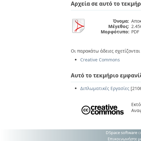
Διπλωματικές Εργασίες
Αρχεία σε αυτό το τεκμήρ
Πολιτικές Πρόσβασης
Ανά Ημερομηνία
Έκδοσης
Όνομα:
Αποκ
Συγγραφείς
Μέγεθος:
2.4
Τίτλοι
Μορφότυπο:
PDF
Θέματα
Οι παρακάτω άδειες σχετίζονται 
Creative Commons
Αυτό το τεκμήριο εμφανί
Διπλωματικές Εργασίες
[210
Εκτό
Ανα
DSpace software
c
Επικοινωνήστε μ