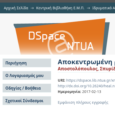
Αρχική Σελίδα
→
Κεντρική Βιβλιοθήκη Ε.Μ.Π.
→
Ιδρυματικό 
Αποκεντρωμένη ρύθμιση τάσης σε
Εργασίες
→
Εμφάνιση Τεκμηρίου
Αποθετήριο DSpace/Manakin
Αποκεντρωμένη ρ
Περιήγηση
Αποστολόπουλος, Σπυρί
Σε όλο το DSpace
Ο Λογαριασμός μου
URI:
https://dspace.lib.ntua.gr
Κοινότητες & Συλλογές
Σύνδεση
http://dx.doi.org/10.26240/heal.
Ανά Ημερομηνία
Οδηγίες / Βοήθεια
Εγγραφή
Έκδοσης
Ημερομηνία:
2017-02-13
Οδηγίες Υποβολής
Συγγραφείς
Σχετικοί Σύνδεσμοι
Οδηγίες Χρήσης ΙΑ
Τίτλοι
Εμφάνιση πλήρους εγγραφής
Συχνές Ερωτήσεις
Θέματα
Οδηγίες Υποβολής -
Αυτή η Συλλογή