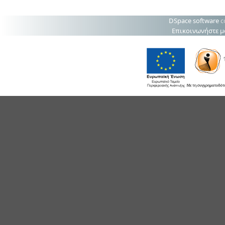
DSpace software
c
Επικοινωνήστε μ