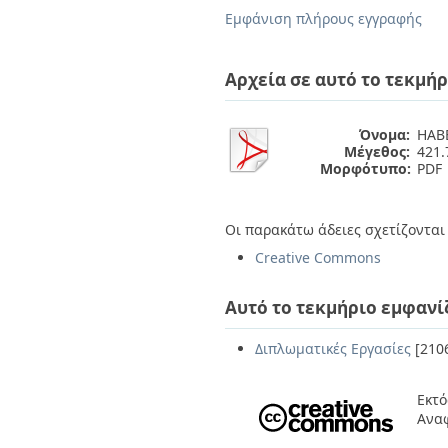
Διπλωματικές Εργασίες
Εμφάνιση πλήρους εγγραφής
Πολιτικές Πρόσβασης
Ανά Ημερομηνία
Έκδοσης
Συγγραφείς
Αρχεία σε αυτό το τεκμήρ
Τίτλοι
Θέματα
Όνομα:
HAB
Μέγεθος:
421.
Μορφότυπο:
PDF
Οι παρακάτω άδειες σχετίζονται 
Creative Commons
Αυτό το τεκμήριο εμφανί
Διπλωματικές Εργασίες
[210
Εκτό
Ανα