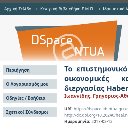
Αρχική Σελίδα
→
Κεντρική Βιβλιοθήκη Ε.Μ.Π.
→
Ιδρυματικό 
Το επιστημονικό έργο του Fritz
Εργασίες
→
Εμφάνιση Τεκμηρίου
Αποθετήριο DSpace/Manakin
τεχνολογικές επιπτώσεις της διερ
Το επιστημονικό
Περιήγηση
οικονομικές κ
Σε όλο το DSpace
Ο Λογαριασμός μου
διεργασίας Habe
Κοινότητες & Συλλογές
Σύνδεση
Ιωαννίδης, Γρηγόριος-Αθ
Ανά Ημερομηνία
Οδηγίες / Βοήθεια
Εγγραφή
Έκδοσης
Οδηγίες Υποβολής
Συγγραφείς
URI:
https://dspace.lib.ntua.gr
Σχετικοί Σύνδεσμοι
Οδηγίες Χρήσης ΙΑ
Τίτλοι
http://dx.doi.org/10.26240/heal.
Συχνές Ερωτήσεις
Θέματα
Ημερομηνία:
2017-02-13
Οδηγίες Υποβολής -
Αυτή η Συλλογή