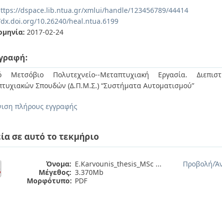
ttps://dspace.lib.ntua.gr/xmlui/handle/123456789/44414
/dx.doi.org/10.26240/heal.ntua.6199
ομηνία:
2017-02-24
γραφή:
κό Μετσόβιο Πολυτεχνείο--Μεταπτυχιακή Εργασία. Διεπιστ
τυχιακών Σπουδών (Δ.Π.Μ.Σ.) “Συστήματα Αυτοματισμού”
ιση πλήρους εγγραφής
ία σε αυτό το τεκμήριο
Όνομα:
E.Karvounis_thesis_MSc ...
Προβολή/
Ά
Μέγεθος:
3.370Mb
Μορφότυπο:
PDF