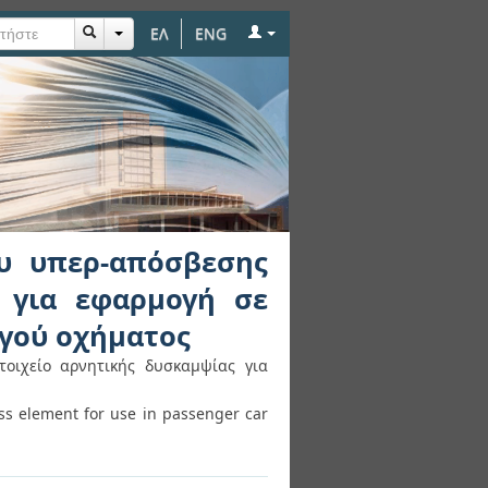
ΕΛ
ENG
βεσης με στοιχείο
μετάδοσης κίνησης
υ υπερ-απόσβεσης
ς για εφαρμογή σε
γού οχήματος
οιχείο αρνητικής δυσκαμψίας για
ss element for use in passenger car