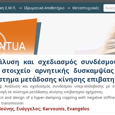
κη Ε.Μ.Π.
→
Ιδρυματικό Αποθετήριο
→
Μεταπτυχιακές
ιασμός συνδέσμου υπερ-απόσ
ψίας για εφαρμογή σε σύστημα 
ος
άλυση και σχεδιασμός συνδέσμο
 στοιχείο αρνητικής δυσκαμψία
στημα μετάδοσης κίνησης επιβατη
ς:
Ανάλυση και σχεδιασμός συνδέσμου υπερ-απόσβεσης με στ
ογή σε σύστημα μετάδοσης κίνησης επιβατηγού οχήματος;
sis and design of a hyper-damping coypling with negative stiffne
 transmission
ούνης, Ευάγγελος
;
Karvounis, Evangelos