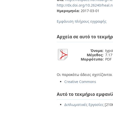
Διπλωματικές Εργασίες
http://dx.doi.org/10.26240/heal.
Πολιτικές Πρόσβασης
Ανά Ημερομηνία
Ημερομηνία:
2017-03-01
Έκδοσης
Συγγραφείς
Εμφάνιση πλήρους εγγραφής
Τίτλοι
Θέματα
Αρχεία σε αυτό το τεκμήρ
Όνομα:
typol
Μέγεθος:
7.1
Μορφότυπο:
PDF
Οι παρακάτω άδειες σχετίζονται 
Creative Commons
Αυτό το τεκμήριο εμφανί
Διπλωματικές Εργασίες
[210